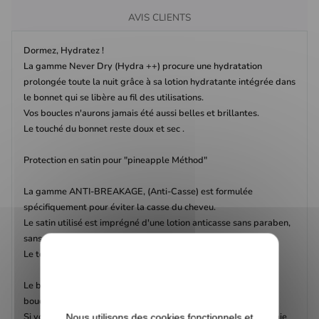
AVIS CLIENTS
Dormez, Hydratez !
La gamme Never Dry (Hydra ++) procure une hydratation
prolongée toute la nuit grâce à sa lotion hydratante intégrée dans
le bonnet qui se libère au fil des utilisations.
Vos boucles n'aurons jamais été aussi belles et brillantes.
Le touché du bonnet reste doux et sec .
Protection en satin pour "pineapple Méthod"
La gamme ANTI-BREAKAGE, (Anti-Casse) est formulée
spécifiquement pour éviter la casse du cheveu.
Le satin utilisé est imprégné d'une lotion anticasse sans paraben,
sans silicone, sans pétroleum.
Le touché du bonnet reste doux et sec.
Le bonnet en satin est l'accessoire indispensable des cheveux
bouclés, frisés, crépus et locksés.
Si vous portez des fichus en coton ou si vous dormez sur une taie
Nous utilisons des cookies fonctionnels et