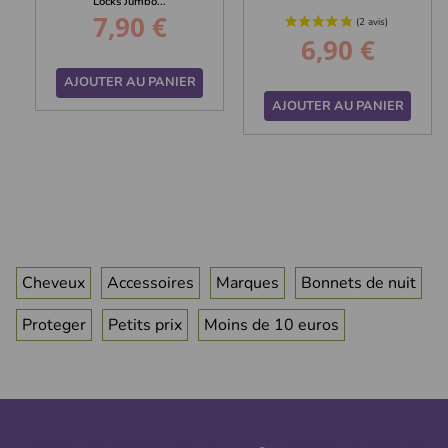
Locks Jumbo...
7,90 €
Prix
6,90 €
Prix
AJOUTER AU PANIER
AJOUTER AU PANIER
Cheveux
Accessoires
Marques
Bonnets de nuit
Proteger
Petits prix
Moins de 10 euros