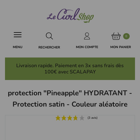
Panneau de gestion des cookies
0
MON PANIER
MON COMPTE
MENU
RECHERCHER
Livraison rapide. Paiement en 3x
sans frais
dès
100€ avec SCALAPAY
protection "Pineapple" HYDRATANT -
Protection satin - Couleur aléatoire
(3 avis)