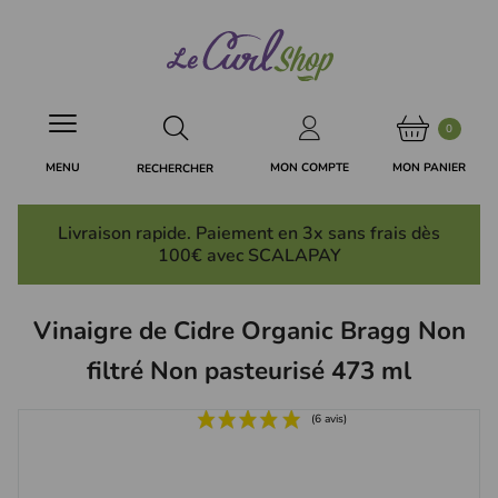
Panneau de gestion des cookies
0
MON PANIER
MON COMPTE
MENU
RECHERCHER
Livraison rapide. Paiement en 3x
sans frais
dès
100€ avec SCALAPAY
Vinaigre de Cidre Organic Bragg Non
filtré Non pasteurisé 473 ml
(6 avis)