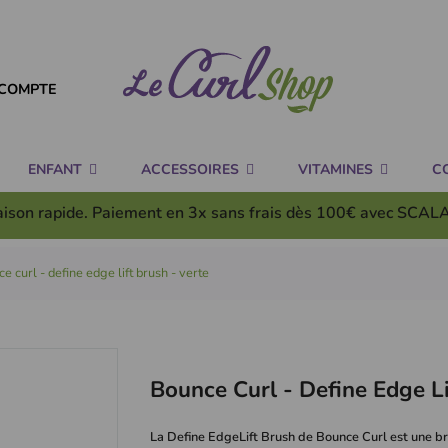
COMPTE
ENFANT
ACCESSOIRES
VITAMINES
C
aison rapide. Paiement en 3x
sans frais
dès 100€ avec SCAL
e curl - define edge lift brush - verte
Bounce Curl - Define Edge Li
La Define EdgeLift Brush de Bounce Curl est une b