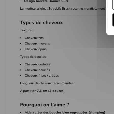
—
Design breveté Bounce Curl
Le modèle original EdgeLift Brush reconnu mondialement pour sa
Types de cheveux
Texture :
Cheveux fins
Cheveux moyens
Cheveux épais
Types de boucles :
Cheveux ondulés
Cheveux bouclés
Cheveux frisés / crépus
Longueur de cheveux recommandée :
À partir de
7,6 cm (3 pouces)
.
Pourquoi on l’aime ?
Aide à créer des
boucles bien regroupées (clumping)