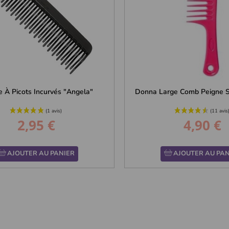
e À Picots Incurvés "Angela"
Donna Large Comb Peigne Su
2,95 €
4,90 €
Prix
Prix
AJOUTER AU PANIER
AJOUTER AU PAN