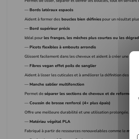
Permet de lisser, séparer et définir les boucles, tout en servant
—
Bords latéraux espacés
Aident à former des
boucles bien définies
pour un résultat plus
—
Bord supérieur précis
Idéal pour
les franges, les mèches plus courtes ou les dégra
—
Picots flexibles à embouts arrondis
Glissent facilement dans les cheveux et aident à créer une défini
—
Fibres vegan effet poils de sanglier
Aident à lisser les cuticules et à améliorer la définition des bouc
—
Manche sablier multifonction
Permet de
séparer les sections de cheveux et de reformer le
—
Coussin de brosse renforcé (4× plus épais)
Offre une meilleure durabilité et une utilisation prolongée.
—
Matériau végétal PLA
Fabriqué à partir de ressources renouvelables comme le
maïs o