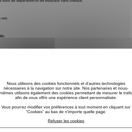
 d’outil de séparation et de boucleur sans chaleur.
 net.
dés
.
tion naturelle.
les.
Nous utilisons des cookies fonctionnels et d’autres technologies
nécessaires à la navigation sur notre site. Nos partenaires et nous-
s boucles sans chaleur
.
mêmes utilisons également des cookies permettant de mesurer le trafi
afin de vous offrir une expérience client personnalisée.
Vous pourrez modifier vos préférences à tout moment en cliquant sur
“Cookies” au bas de n'importe quelle page.
Refuser les cookies
u la canne à sucre
.