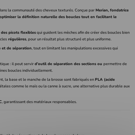
 dans la communauté des cheveux texturés. Conçue par
Merian, fondatrice
optimiser la définition naturelle des boucles tout en facilitant le
des picots flexibles
qui guident les mèches afin de créer des boucles bien
cles
régulières
, pour un résultat plus structuré et plus uniforme.
e et de séparation
, tout en limitant les manipulations excessives qui
que : il peut servir
d’outil de séparation des sections ou
permettre de
ines boucles individuellement.
, la base et le manche de la brosse sont fabriqués en
PLA (acide
étales comme le maïs ou la canne à sucre, une alternative plus durable aux
C
, garantissant des matériaux responsables.