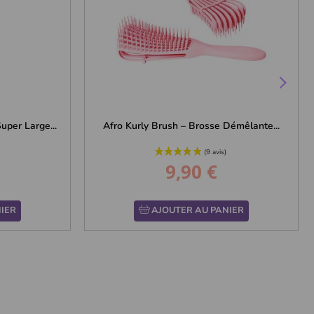
per Large...
Afro Kurly Brush – Brosse Démêlante...
9,90 €
Prix
IER
AJOUTER AU PANIER