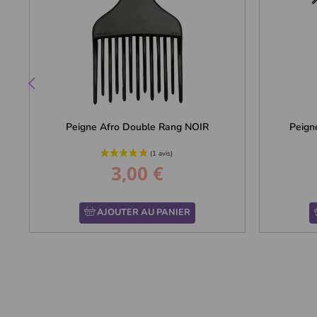
Peigne Afro Double Rang NOIR
Peign
3,00 €
Prix
AJOUTER AU PANIER