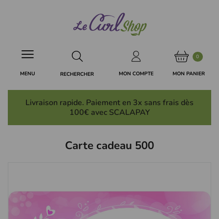
Panneau de gestion des cookies
0
MON PANIER
MON COMPTE
MENU
RECHERCHER
Livraison rapide. Paiement en 3x
sans frais
dès
100€ avec SCALAPAY
Carte cadeau 500