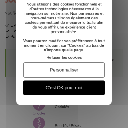
Nous utilisons des cookies fonctionnels et
d’autres technologies nécessaires à la
Notification par email prise en compte
navigation sur notre site. Nos partenaires et
nous-mêmes utilisons également des
cookies permettant de mesurer le trafic afin
Livraison
entre le 10/08 et 11/08/2026
de vous offrir une expérience client
Livraison offerte
à partir de 60€*
personnalisée.
Paiement en 3X sans frais
dès 100€
Vous pourrez modifier vos préférences à tout
moment en cliquant sur “Cookies” au bas de
n'importe quelle page.
Refuser les cookies
500 points
Ce produit vous rapporte
sur votre
programme fidélité
Personnaliser
C'est OK pour moi
CARACTÉRISTIQUES DU PRODUIT :
Ondulés
Bouclés / Frisés