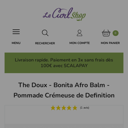
Panneau de gestion des cookies
0
MON PANIER
MON COMPTE
MENU
RECHERCHER
Livraison rapide. Paiement en 3x
sans frais
dès
100€ avec SCALAPAY
The Doux - Bonita Afro Balm -
Pommade Crémeuse de Definition
(1 avis)