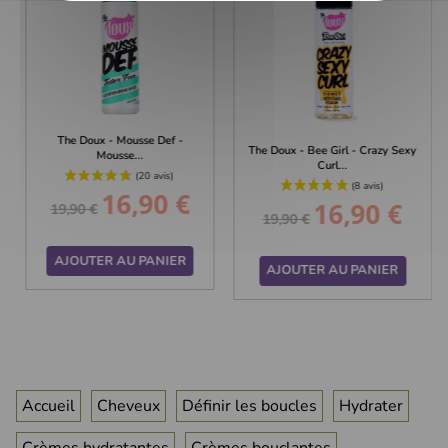
The Doux - Mousse Def -
The Doux - Bee Girl - Crazy Sexy
Mousse...
Curl...
16,90 €
Prix
Prix
16,90 €
19,90 €
Prix
Prix
19,90 €
de
de
base
base
AJOUTER AU PANIER
AJOUTER AU PANIER
Accueil
Cheveux
Définir les boucles
Hydrater
Crèmes hydratantes
Crèmes bouclantes