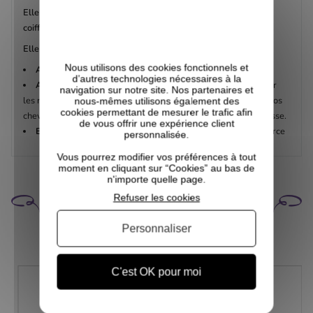
Elle a un maintient léger à médium qui permet de fixer votre
coiffure pour la journée sans frisottis et sans durcir.
Elle est formulée avec
Nous utilisons des cookies fonctionnels et
Aloé vera
:
hydrate et intensifie la définition des boucles.
d’autres technologies nécessaires à la
Acides aminés de soie
: Ils se glissent sous les cuticules pour
navigation sur notre site. Nos partenaires et
les renforcer de l'intérieur, les acides aminés de soie fortifient vos
nous-mêmes utilisons également des
cookies permettant de mesurer le trafic afin
cheveux quelques soient leur porosité et les protègent de la casse.
de vous offrir une expérience client
Beurre de Karité
: Beurre riche et nutritif qui répare et renforce
personnalisée.
Vous pourrez modifier vos préférences à tout
moment en cliquant sur “Cookies” au bas de
n'importe quelle page.
CELA POURRAIT VOUS
Refuser les cookies
INTÉRESSER
Personnaliser
C'est OK pour moi