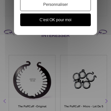
Personnaliser
C'est OK pour moi
CELA POURRAIT VOUS
INTÉRESSER
The PuffCuff -Original
The PuffCuff - Micro - Lot De 5