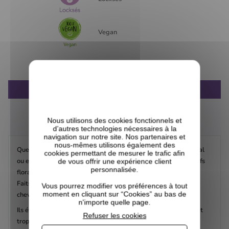
Vegan
DESCRIPTION
COMPOSITION
Nous utilisons des cookies fonctionnels et
AVIS CLIENTS
d’autres technologies nécessaires à la
navigation sur notre site. Nos partenaires et
nous-mêmes utilisons également des
Que vous souhaitiez créer un chignon haut, une queue de cheval
cookies permettant de mesurer le trafic afin
ou encore pour votre méthode ananas, les scrunchies aux motifs
de vous offrir une expérience client
personnalisée.
floraux et pep's de Flora & Curl sont fait pour vous.
Faits en satin, brillants et doux, ils permettent d'attacher vos
Vous pourrez modifier vos préférences à tout
moment en cliquant sur “Cookies” au bas de
cheveux tout en douceur.
n'importe quelle page.
Ils évitent les noeuds et la casse, et ajoutent une note florale et
Refuser les cookies
tropicale dans vos cheveux sans défaire les boucles.