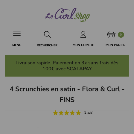
Panneau de gestion des cookies
0
MON PANIER
MON COMPTE
MENU
RECHERCHER
Livraison rapide. Paiement en 3x
sans frais
dès
100€ avec SCALAPAY
4 Scrunchies en satin - Flora & Curl -
FINS
(1 avis)