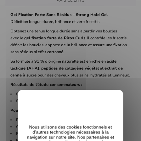
AVIS CLIENTS
Gel Fixation Forte Sans Résidus – Strong Hold Gel
Définition longue durée, brillance et zéro frisottis
Obtenez une tenue longue durée sans alourdir vos boucles
avec le
gel fixation forte de Rizos Curls
. Il contrôle les frisottis,
définit les boucles, apporte de la brillance et assure une fixation
sans résidus ni effet cartonné.
Sa formule à 91 % d’origine naturelle est enrichie en
acide
lactique (AHA)
,
peptides de collagène végétal
et
extrait de
canne à sucre
pour des cheveux plus sains, hydratés et lumineux.
Résultats de l'étude consommateurs :
82 % constatent une
tenue forte et durable
82 % confirment
aucun résidu blanc
Pourquoi on l’adore :
Fixation forte sans effet cartonné
Contrôle des frisottis & définition des boucles
Nous utilisons des cookies fonctionnels et
d’autres technologies nécessaires à la
Fini léger et brillant
navigation sur notre site. Nos partenaires et
Résiste à l’humidité