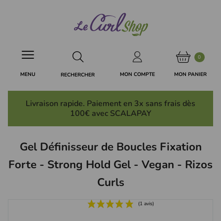
Panneau de gestion des cookies
0
MON PANIER
MON COMPTE
MENU
RECHERCHER
Livraison rapide. Paiement en 3x
sans frais
dès
100€ avec SCALAPAY
Gel Définisseur de Boucles Fixation
Forte - Strong Hold Gel - Vegan - Rizos
Curls