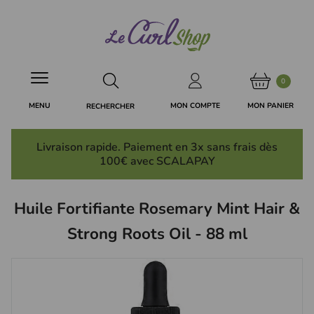
Panneau de gestion des cookies
0
MON PANIER
MON COMPTE
MENU
RECHERCHER
Livraison rapide. Paiement en 3x
sans frais
dès
100€ avec SCALAPAY
Huile Fortifiante Rosemary Mint Hair &
Strong Roots Oil - 88 ml