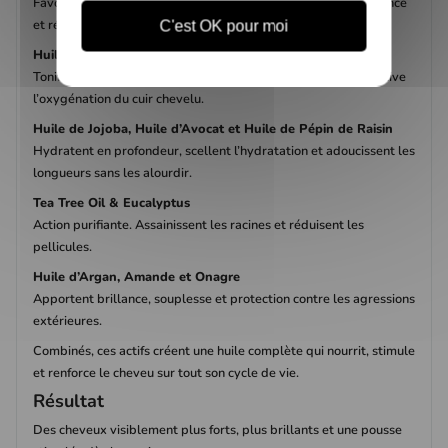
Favorise la microcirculation du cuir chevelu, stimule la croissance
et réduit la chute.
C'est OK pour moi
Huile de Menthe Poivrée
Tonifiante et rafraîchissante. Apaise les démangeaisons et active
l’oxygénation du cuir chevelu.
Huile de Jojoba, Huile d’Avocat et Huile de Pépin de Raisin
Hydratent en profondeur, scellent l’hydratation et adoucissent les
longueurs sans les alourdir.
Tea Tree Oil & Eucalyptus
Action purifiante. Assainissent les racines et réduisent les
pellicules.
Huile d’Argan, Amande et Onagre
Apportent brillance, souplesse et protection contre les agressions
extérieures.
Combinés, ces actifs créent une huile complète qui nourrit, stimule
et renforce le cheveu sur tout son cycle de vie.
Résultat
Des cheveux visiblement plus forts, plus brillants et une pousse