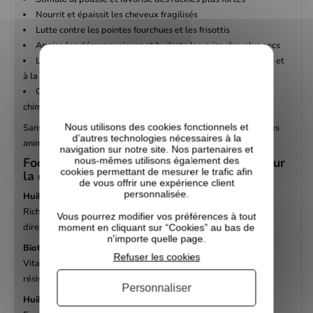
Nourrit et épaissit les cheveux fragilisés
Lutte contre les pointes fourchues et les frisottis
Apaise les démangeaisons et hydrate les cuirs chevelus secs
Laisse une sensation fraîche et stimulante grâce au romarin et
à la menthe
Convient à tous les types de cheveux et aux cheveux
chimiquement traités
Nous utilisons des cookies fonctionnels et
Sans parabènes, sulfates, paraffine, huile minérale, tests sur les
d’autres technologies nécessaires à la
animaux.
navigation sur notre site. Nos partenaires et
Focus ingrédients : des actifs puissants pour
nous-mêmes utilisons également des
cookies permettant de mesurer le trafic afin
la croissance
de vous offrir une expérience client
personnalisée.
Huile de Ricin Noire Jamaïcaine (Castor Oil)
Riche en acides gras et en omégas. Épaissit la fibre, stimule
Vous pourrez modifier vos préférences à tout
directement la pousse et nourrit le cuir chevelu.
moment en cliquant sur “Cookies” au bas de
n'importe quelle page.
Biotine
Refuser les cookies
Vitamine essentielle à la synthèse de la kératine. Améliore la
résistance du cheveu et réduit la casse.
Personnaliser
Huile de Romarin