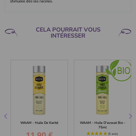
stimulée dès les racines.
CELA POURRAIT VOUS
INTÉRESSER
WAAM - Huile De Karité
WAAM - Huile D'avocat Bio -
75ml
11,90 €
Prix