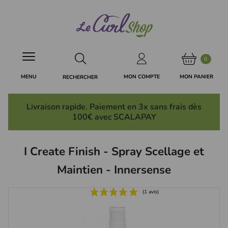
Panneau de gestion des cookies
0
MON PANIER
MON COMPTE
MENU
RECHERCHER
Livraison rapide. Paiement en 3x
sans frais
dès
100€ avec SCALAPAY
I Create Finish - Spray Scellage et
Maintien - Innersense
(1 avis)