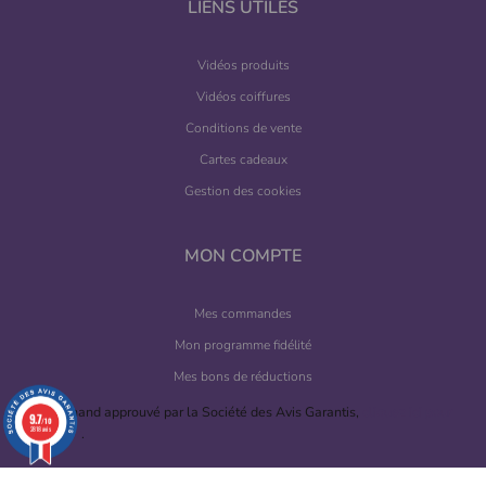
LIENS UTILES
Vidéos produits
Vidéos coiffures
Conditions de vente
Cartes cadeaux
Gestion des cookies
MON COMPTE
Mes commandes
Mon programme fidélité
Mes bons de réductions
Marchand approuvé par la Société des Avis Garantis,
cliquez ici pour
9.7
/10
vérifier
.
2818 avis