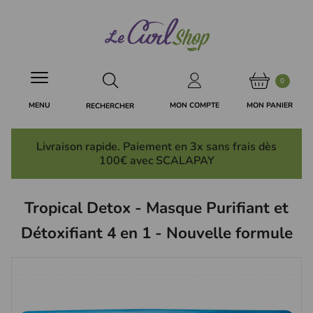
Panneau de gestion des cookies
0
MON PANIER
MON COMPTE
MENU
RECHERCHER
Livraison rapide. Paiement en 3x
sans frais
dès
100€ avec SCALAPAY
Tropical Detox - Masque Purifiant et
Détoxifiant 4 en 1 - Nouvelle formule