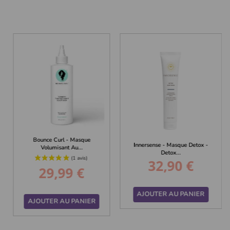
Bounce Curl - Masque
Innersense - Masque Detox -
Volumisant Au...
Detox...
32,90 €
Prix
29,99 €
Prix
AJOUTER AU PANIER
AJOUTER AU PANIER