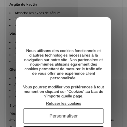
Argile de kaolin
Absorbe les excès de sébum
Élimine les toxines et impuretés
Respecte les cuirs chevelus sensibles
Vinaigre d’hibiscus
Referme les écailles du cheveu
Apporte brillance et légèreté
Nous utilisons des cookies fonctionnels et
Rééquilibre le pH du cuir chevelu
d’autres technologies nécessaires à la
navigation sur notre site. Nos partenaires et
Sublime la définition naturelle
nous-mêmes utilisons également des
cookies permettant de mesurer le trafic afin
Glycérine
végétale & sirop
d’agave
de vous offrir une expérience client
personnalisée.
Actifs humectants puissants
Attirent et retiennent l’hydratation
Vous pourrez modifier vos préférences à tout
Luttent contre la sécheresse
moment en cliquant sur “Cookies” au bas de
n'importe quelle page.
Maintiennent la souplesse naturelle des cheveux
Refuser les cookies
1 produit – 4 rituels capillaires
Rituel
clarifiant
Élimine toutes les impuretés accumulées qui
Personnaliser
étouffent le cheveu. Idéal lorsque les produits ne semblent plus
agir efficacement.