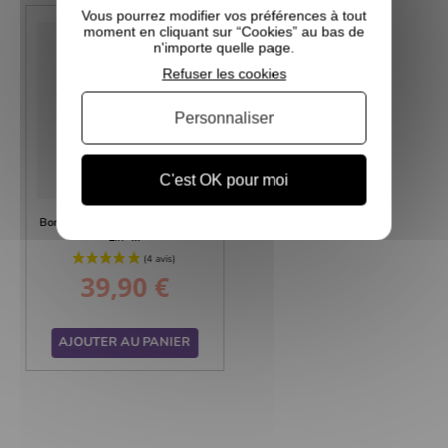
Vous pourrez modifier vos préférences à tout
moment en cliquant sur “Cookies” au bas de
n'importe quelle page.
Refuser les cookies
Personnaliser
C'est OK pour moi
Bonnet Chauffant Aux Graines De
Lin -...
39,90 €
Prix
AJOUTER AU PANIER