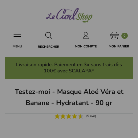
Panneau de gestion des cookies
0
MON PANIER
MON COMPTE
MENU
RECHERCHER
Livraison rapide. Paiement en 3x
sans frais
dès
100€ avec SCALAPAY
Testez-moi - Masque Aloé Véra et
Banane - Hydratant - 90 gr
(5 avis)