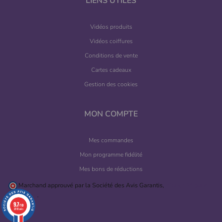
LIENS UTILES
Vidéos produits
Vidéos coiffures
Conditions de vente
Cartes cadeaux
Gestion des cookies
(4 avis)
MON COMPTE
Mes commandes
Mon programme fidélité
Mes bons de réductions
Marchand approuvé par la Société des Avis Garantis,
cliquez ici pour
vérifier
.
9.7
/10
2818 avis