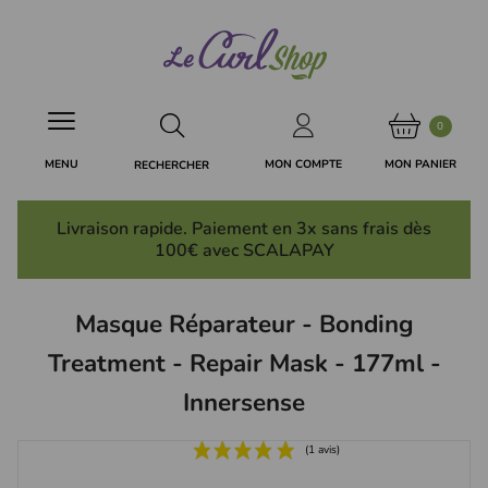
Panneau de gestion des cookies
0
MON PANIER
MON COMPTE
MENU
RECHERCHER
Livraison rapide. Paiement en 3x
sans frais
dès
100€ avec SCALAPAY
Masque Réparateur - Bonding
Treatment - Repair Mask - 177ml -
Innersense