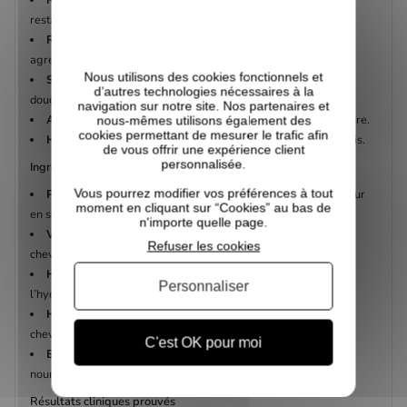
restaurer sa structure.
Renforce les cheveux
et les rend plus résistants face aux
agressions extérieures.
Nous utilisons des cookies fonctionnels et
Scelle les pointes
pour réduire les fourches et améliorer la
d’autres technologies nécessaires à la
douceur.
navigation sur notre site. Nos partenaires et
Améliore la brillance
et redonne un aspect sain à la chevelure.
nous-mêmes utilisons également des
cookies permettant de mesurer le trafic afin
Hydrate intensément
et lisse la fibre pour réduire les frisottis.
de vous offrir une expérience client
personnalisée.
Ingrédients clés
Vous pourrez modifier vos préférences à tout
Protéine de Moringa hydrolysée
: répare la fibre de l’intérieur
moment en cliquant sur “Cookies” au bas de
en se liant à la kératine naturelle.
n'importe quelle page.
Vitamine C
: stimule la production de collagène pour des
Refuser les cookies
cheveux plus forts et plus élastiques.
Huile de Tamanu bio
: scelle la cuticule et maintient
Personnaliser
l’hydratation.
Huile d’avocat & huile de coco
: nourrissent et lissent les
cheveux tout en réduisant les frisottis.
C'est OK pour moi
Beurre de graines de mangue
: riche en vitamines A et E, il
nourrit, répare et limite les fourches.
Résultats cliniques prouvés