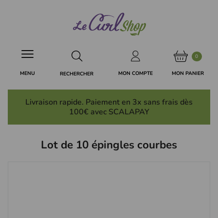
Panneau de gestion des cookies
0
MON PANIER
MON COMPTE
MENU
RECHERCHER
Livraison rapide. Paiement en 3x
sans frais
dès
100€ avec SCALAPAY
Lot de 10 épingles courbes