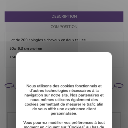
DESCRIPTION
COMPOSITION
Lot de 200 épingles a cheveux en deux tailles:
50x 6,3 cm environ
150x 4,4cm environ
CELA POURRAIT VOUS
Nous utilisons des cookies fonctionnels et
INTÉRESSER
d’autres technologies nécessaires à la
navigation sur notre site. Nos partenaires et
nous-mêmes utilisons également des
cookies permettant de mesurer le trafic afin
de vous offrir une expérience client
personnalisée.
Vous pourrez modifier vos préférences à tout
moment en cliquant sur “Cookies” au bas de