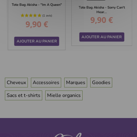
Tote Bag Akisha - "Im A Queen"
Tote Bag Akisha - Sorry Can't
Hear...
9,90 €
Prix
9,90 €
Prix
AJOUTER AU PANIER
AJOUTER AU PANIER
Cheveux
Accessoires
Marques
Goodies
Sacs et t-shirts
Mielle organics