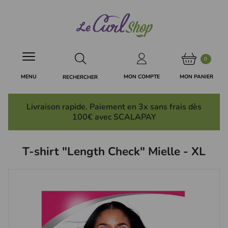
Panneau de gestion des cookies
0
MON PANIER
MON COMPTE
MENU
RECHERCHER
Livraison rapide. Paiement en 3x
sans frais
dès
100€ avec SCALAPAY
T-shirt "Length Check" Mielle - XL