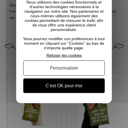
Nous utilisons des cookies fonctionnels et
Etes vous prêtes pour un challenge de pousse?
d’autres technologies nécessaires à la
Passez au vert, accélérez la pousse de vos cheveux en choisissant
navigation sur notre site. Nos partenaires et
nous-mêmes utilisons également des
des produits naturels et vérifier vos progrès.
cookies permettant de mesurer le trafic afin
de vous offrir une expérience client
personnalisée.
Vous pourrez modifier vos préférences à tout
CELA POURRAIT VOUS
moment en cliquant sur “Cookies” au bas de
n'importe quelle page.
INTÉRESSER
Refuser les cookies
Personnaliser
C'est OK pour moi