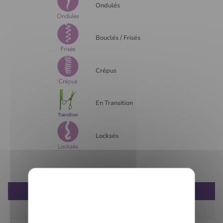
Ondulés
Bouclés / Frisés
Crépus
En Transition
Locksés
DESCRIPTION
COMPOSITION