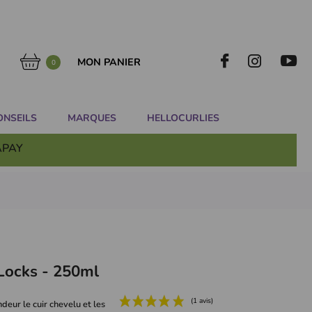
MON PANIER
0
ONSEILS
MARQUES
HELLOCURLIES
APAY
Locks - 250ml
deur le cuir chevelu et les