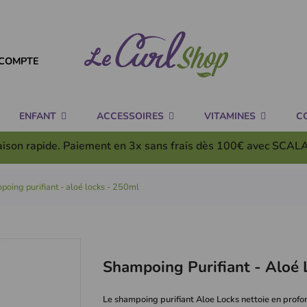
COMPTE
ENFANT
ACCESSOIRES
VITAMINES
C
aison rapide. Paiement en 3x
sans frais
dès 100€ avec SCAL
oing purifiant - aloé locks - 250ml
Shampoing Purifiant - Aloé 
Le shampoing purifiant Aloe Locks nettoie en profon