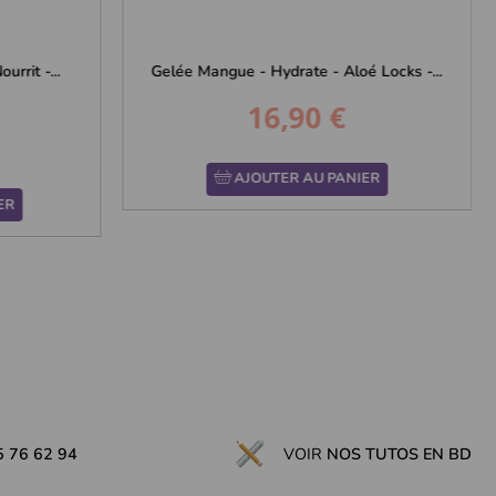
urrit -...
Gelée Mangue - Hydrate - Aloé Locks -...
16,90 €
Prix
AJOUTER AU PANIER
ER
5 76 62 94
VOIR
NOS TUTOS EN BD