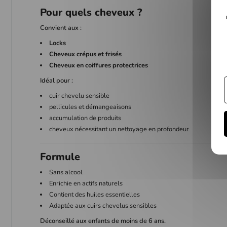
Pour quels cheveux ?
Convient aux :
Locks
Cheveux crépus et frisés
Cheveux en coiffures protectrices
Idéal pour :
cuir chevelu sensible
pellicules et démangeaisons
accumulation de produits
cheveux nécessitant un nettoyage en profondeur
Formule
Sans alcool
Enrichie en actifs naturels
Contient des huiles essentielles
Adaptée aux cuirs chevelus sensibles
Déconseillé aux enfants de moins de 6 ans.