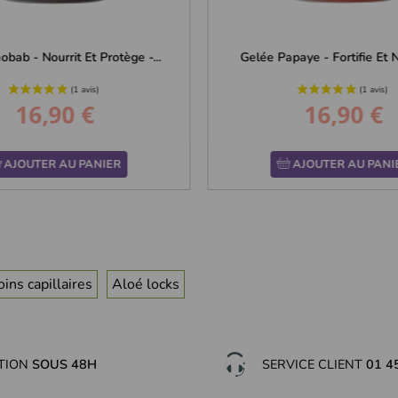
bab - Nourrit Et Protège -...
Gelée Papaye - Fortifie Et No
16,90 €
16,90 €
Prix
Prix
AJOUTER AU PANIER
AJOUTER AU PANI
oins capillaires
Aloé locks
ITION
SOUS 48H
SERVICE CLIENT
01 4