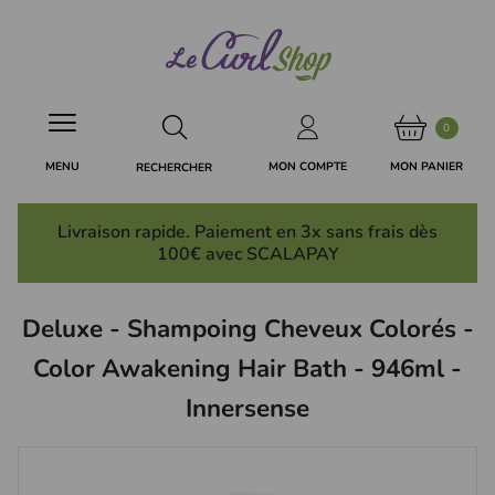
Panneau de gestion des cookies
0
MON PANIER
MON COMPTE
MENU
RECHERCHER
Livraison rapide. Paiement en 3x
sans frais
dès
100€ avec SCALAPAY
Deluxe - Shampoing Cheveux Colorés -
Color Awakening Hair Bath - 946ml -
Innersense