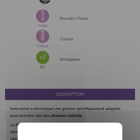
Bouclés / Frisés
Crépus
Biologique
DESCRIPTION
Innersense a développé une gamme spécifiquement adaptée
pour prendre soin des
cheveux colorés.
La fibre d'un cheveu coloré chimiquement est plus
fragile
et
demande une attention particulière en termes de routine
capillaire.