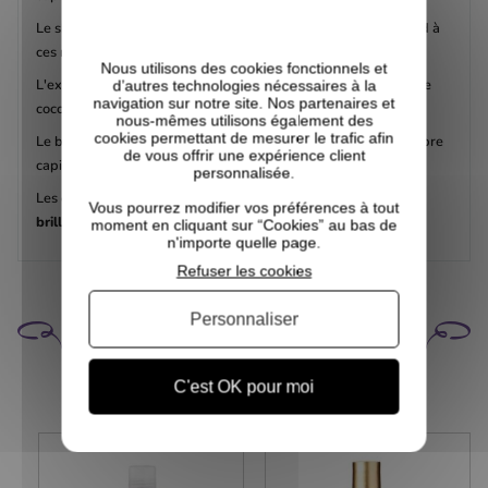
Le shampoing Color Awakening Hairbath d'Innersense répond à
ces multiples problématiques.
Nous utilisons des cookies fonctionnels et
L'extrait de pépins de courge
préserve
votre couleur, l'huile de
d’autres technologies nécessaires à la
navigation sur notre site. Nos partenaires et
coco crue et pure
nourrit
en profondeur.
nous-mêmes utilisons également des
cookies permettant de mesurer le trafic afin
Le beurre de karité et l'huile de riz
réparent
et protègent la fibre
de vous offrir une expérience client
capillaire.
personnalisée.
Les extraits de mangue et de concombre apportent de la
Vous pourrez modifier vos préférences à tout
brillance
ans alourdir.
moment en cliquant sur “Cookies” au bas de
n'importe quelle page.
Refuser les cookies
Personnaliser
CELA POURRAIT VOUS
INTÉRESSER
C'est OK pour moi