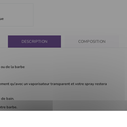
que
DESCRIPTION
COMPOSITION
 ou de la barbe
dement qu'avec un vaporisateur transparent et votre spray restera
 de bain.
otre barbe.
(calcaire/calcium) dans les cheveux
us d'aloé vera ou tout produit humectant fluide.