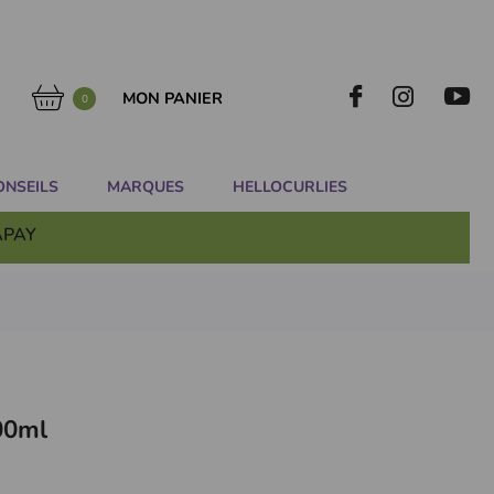
MON PANIER
0
ONSEILS
MARQUES
HELLOCURLIES
APAY
00ml