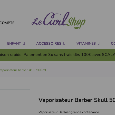
COMPTE
ENFANT
ACCESSOIRES
VITAMINES
C
aison rapide. Paiement en 3x
sans frais
dès 100€ avec SCAL
aporisateur barber skull 500ml
Vaporisateur Barber Skull 5
Vaporisateur Barbier grande contenance