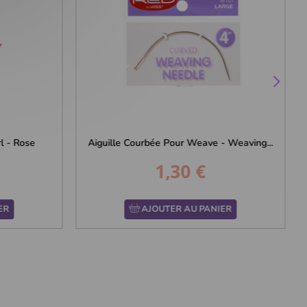
l - Rose
Aiguille Courbée Pour Weave - Weaving...
1,30 €
Prix
ER
AJOUTER AU PANIER