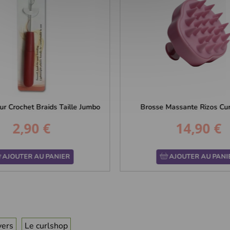
ur Crochet Braids Taille Jumbo
Brosse Massante Rizos Cur
2,90 €
14,90 €
Prix
Prix
AJOUTER AU PANIER
AJOUTER AU PANI
vers
Le curlshop