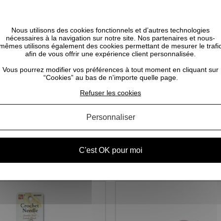
ctiver les produits coiffants, redonner forme aux boucles ou même
Nous utilisons des cookies fonctionnels et d’autres technologies
nécessaires à la navigation sur notre site. Nos partenaires et nous-
mêmes utilisons également des cookies permettant de mesurer le trafi
pas trop chaud pour ne pas faire fondre votre vapo) et pulvériser plusieurs
afin de vous offrir une expérience client personnalisée.
Vous pourrez modifier vos préférences à tout moment en cliquant sur
“Cookies” au bas de n'importe quelle page.
Refuser les cookies
Personnaliser
CELA POURRAIT VOUS INTÉRESSER
C'est OK pour moi