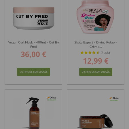
Vegan Curl Mask - 400ml - Cut By
Skala Expert - Divino Potao -
Fred
Crème...
36,00 €
Prix
12,99 €
Prix
VICTIME DE SON SUCCÈS
VICTIME DE SON SUCCÈS