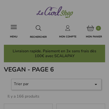
Panneau de gestion des cookies
0
MON PANIER
MON COMPTE
MENU
RECHERCHER
Livraison rapide. Paiement en 3x
sans frais
dès
100€ avec SCALAPAY
VEGAN - PAGE 6
Trier par

Il y a 166 produits