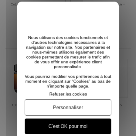
Coloration VEGAN Temporaire -
Huile De Batana Et Ricin Noir -
As I AM...
Sunny...
11,90 €
14,00 €
Prix
Prix
VICTIME DE SON SUCCÈS
VICTIME DE SON SUCCÈS
Nous utilisons des cookies fonctionnels et
d’autres technologies nécessaires à la
navigation sur notre site. Nos partenaires et
nous-mêmes utilisons également des
cookies permettant de mesurer le trafic afin
de vous offrir une expérience client
personnalisée.
Vous pourrez modifier vos préférences à tout
moment en cliquant sur “Cookies” au bas de
n'importe quelle page.
Refuser les cookies
100% Huile De Batana Pure Et
Gommage Corporel Éclat &
Personnaliser
Brute -...
Douceur -...
12,90 €
42,00 €
Prix
Prix
C'est OK pour moi