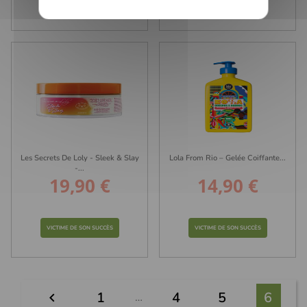
VICTIME DE SON SUCCÈS
VICTIME DE SON SUCCÈS
Les Secrets De Loly - Sleek & Slay
Lola From Rio – Gelée Coiffante...
-...
19,90 €
14,90 €
Prix
Prix
VICTIME DE SON SUCCÈS
VICTIME DE SON SUCCÈS
1
4
5
6

…