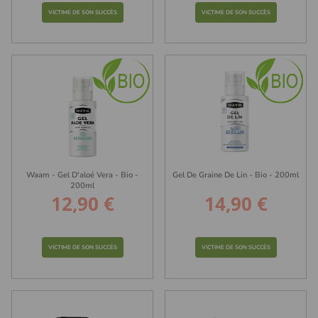
VICTIME DE SON SUCCÈS
VICTIME DE SON SUCCÈS
(3 avis)
Waam - Gel D'aloé Vera - Bio -
Gel De Graine De Lin - Bio - 200ml
200ml
12,90 €
14,90 €
Prix
Prix
VICTIME DE SON SUCCÈS
VICTIME DE SON SUCCÈS