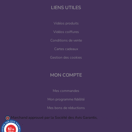
LIENS UTILES
Vidéos produits
Vidéos coiffures
Conditions de vente
Cartes cadeaux
Gestion des cookies
MON COMPTE
Mes commandes
Mon programme fidélité
Mes bons de réductions
Marchand approuvé par la Société des Avis Garantis,
cliquez ici pour
vérifier
.
9.7
/10
2818 avis