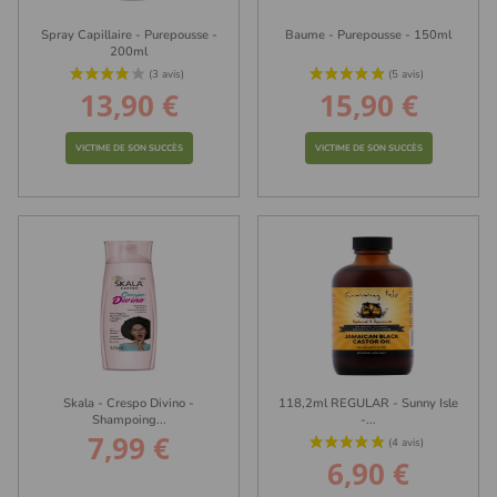
Spray Capillaire - Purepousse -
Baume - Purepousse - 150ml
200ml
13,90 €
15,90 €
Prix
Prix
VICTIME DE SON SUCCÈS
VICTIME DE SON SUCCÈS
Skala - Crespo Divino -
118,2ml REGULAR - Sunny Isle
Shampoing...
-...
7,99 €
Prix
6,90 €
Prix