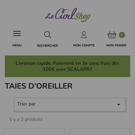
Panneau de gestion des cookies
0
MON PANIER
MON COMPTE
MENU
RECHERCHER
Livraison rapide. Paiement en 3x
sans frais
dès
100€ avec SCALAPAY
TAIES D'OREILLER
Trier par

Il y a 3 produits