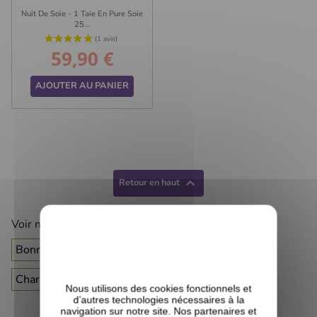
Nuit De Soie - 1 Taie En Pure Soie
25...
59,90 €
Prix
AJOUTER AU PANIER
(2 avis)

Retour en haut
Voir nos autres catégories :
Bonnets de douche
Bonnets de nuit
Charlottes de soins
Taies d'oreiller
Nous utilisons des cookies fonctionnels et
d’autres technologies nécessaires à la
navigation sur notre site. Nos partenaires et