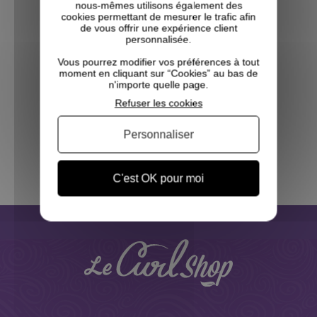
nous-mêmes utilisons également des
cookies permettant de mesurer le trafic afin
PAIEMENT
SÉCURISÉ
de vous offrir une expérience client
personnalisée.
Vous pourrez modifier vos préférences à tout
EXPÉDITION
SOUS 48H
moment en cliquant sur “Cookies” au bas de
n'importe quelle page.
Refuser les cookies
SERVICE CLIENT
01 45 76 62 94
Personnaliser
(1 avis)
VOIR
NOS TUTOS EN BD
C'est OK pour moi