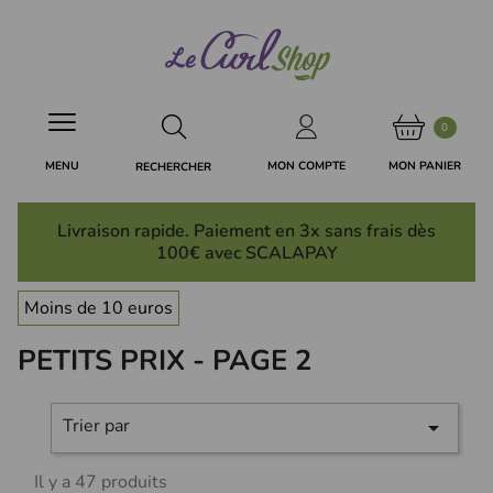
Panneau de gestion des cookies
0
MON PANIER
MON COMPTE
MENU
RECHERCHER
Livraison rapide. Paiement en 3x
sans frais
dès
100€ avec SCALAPAY
Moins de 10 euros
PETITS PRIX - PAGE 2
Trier par

Il y a 47 produits