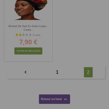
(8 avis)
Bonnet De Nuit En Satin Large -
Cantu...
7,90 €
Prix
VICTIME DE SON SUCCÈS
1
2


Retour en haut