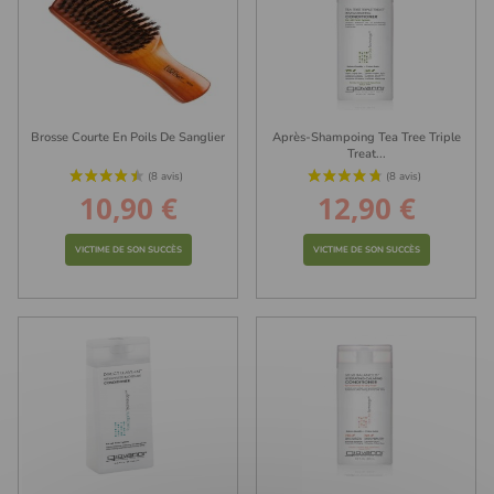
Brosse Courte En Poils De Sanglier
Après-Shampoing Tea Tree Triple
Treat...
10,90 €
12,90 €
Prix
Prix
VICTIME DE SON SUCCÈS
VICTIME DE SON SUCCÈS
(1 avis)