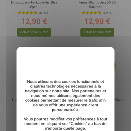
Direct Leave-In- Leave-In Ultra
Après-Shampoing 50 50
Léger...
Balanced...
12,90 €
12,90 €
Prix
Prix
VICTIME DE SON SUCCÈS
VICTIME DE SON SUCCÈS
Nous utilisons des cookies fonctionnels et
d’autres technologies nécessaires à la
navigation sur notre site. Nos partenaires et
nous-mêmes utilisons également des
Shampoing Clarifiant Intense -
Gel Eco Styler Olive Oil À L'Huile...
cookies permettant de mesurer le trafic afin
Golden...
de vous offrir une expérience client
personnalisée.
12,90 €
5,99 €
Prix
Prix
Vous pourrez modifier vos préférences à tout
moment en cliquant sur “Cookies” au bas de
n'importe quelle page.
VICTIME DE SON SUCCÈS
VICTIME DE SON SUCCÈS