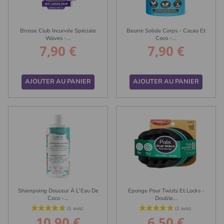
Brosse Club Incurvée Spéciale
Beurre Solide Corps - Cacao Et
Waves -...
Coco -...
7,90 €
7,90 €
Prix
Prix
AJOUTER AU PANIER
AJOUTER AU PANIER
(17 avis)
Shampoing Douceur À L'Eau De
Eponge Pour Twists Et Locks -
Coco -...
Double...
10,90 €
6,50 €
Prix
Prix