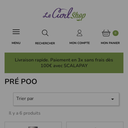
Panneau de gestion des cookies
0
MON PANIER
MON COMPTE
MENU
RECHERCHER
Livraison rapide. Paiement en 3x
sans frais
dès
100€ avec SCALAPAY
PRÉ POO
Trier par

Il y a 6 produits