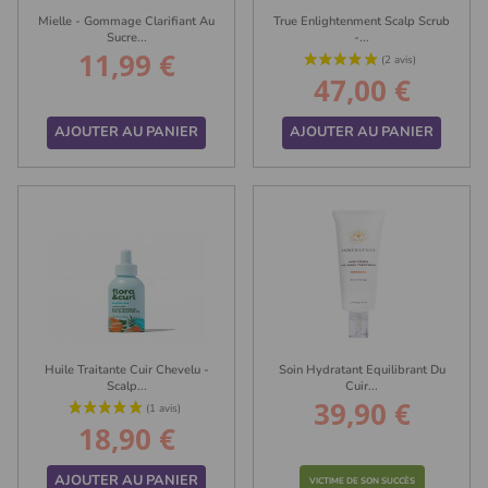
Mielle - Gommage Clarifiant Au
True Enlightenment Scalp Scrub
Sucre...
-...
11,99 €
Prix
47,00 €
Prix
AJOUTER AU PANIER
AJOUTER AU PANIER
(8 avis)
Huile Traitante Cuir Chevelu -
Soin Hydratant Equilibrant Du
Scalp...
Cuir...
39,90 €
Prix
18,90 €
Prix
AJOUTER AU PANIER
VICTIME DE SON SUCCÈS