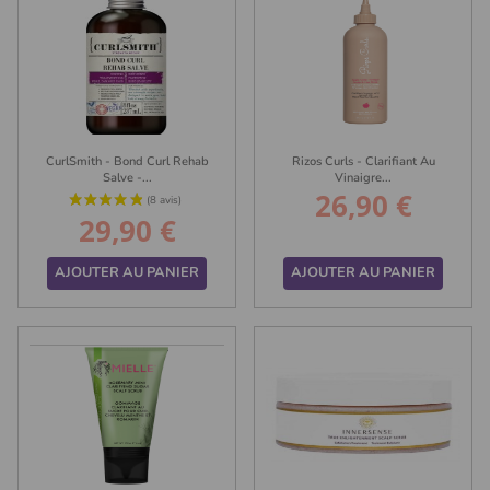
CurlSmith - Bond Curl Rehab
Rizos Curls - Clarifiant Au
Salve -...
Vinaigre...
26,90 €
Prix
29,90 €
Prix
AJOUTER AU PANIER
AJOUTER AU PANIER