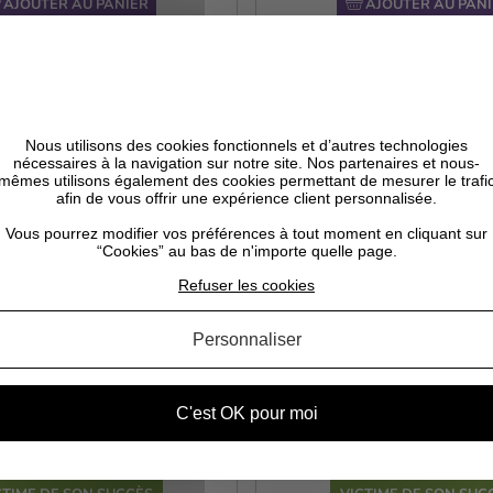
AJOUTER AU PANIER
AJOUTER AU PANI
Nous utilisons des cookies fonctionnels et d’autres technologies
nécessaires à la navigation sur notre site. Nos partenaires et nous-
mêmes utilisons également des cookies permettant de mesurer le trafi
afin de vous offrir une expérience client personnalisée.
Vous pourrez modifier vos préférences à tout moment en cliquant sur
“Cookies” au bas de n'importe quelle page.
Refuser les cookies
Personnaliser
l D'aloé Vera - Bio - 200ml
Gel De Graine De Lin - Bi
C'est OK pour moi
12,90 €
14,90 €
Prix
Prix