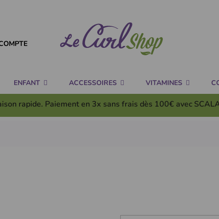
COMPTE
ENFANT
ACCESSOIRES
VITAMINES
C
aison rapide. Paiement en 3x
sans frais
dès 100€ avec SCAL