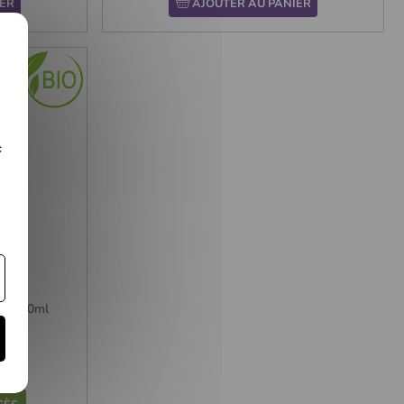
ER
AJOUTER AU PANIER
c
o - 200ml