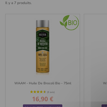
Il y a 7 produits.
WAAM - Huile De Brocoli Bio - 75ml
WA
16,90 €
Prix