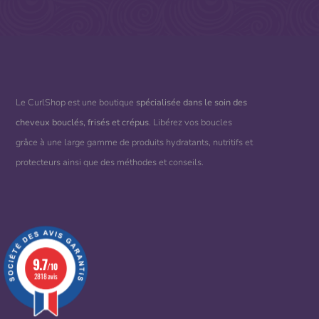
Le CurlShop est une boutique
spécialisée dans le soin des
cheveux bouclés, frisés et crépus
. Libérez vos boucles
grâce à une large gamme de produits hydratants, nutritifs et
protecteurs ainsi que des méthodes et conseils.
(2 avis)
9.7
/10
2818 avis