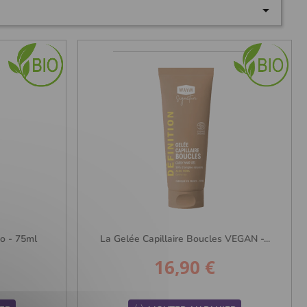

o - 75ml
La Gelée Capillaire Boucles VEGAN -...
16,90 €
Prix