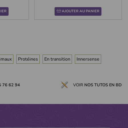
IER
AJOUTER AU PANIER
nimaux
Protéines
En transition
Innersense
5 76 62 94
VOIR
NOS TUTOS EN BD