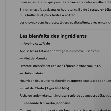
peau sensible, ainsi que pour les femmes enceintes ou allaitante
Enrichi en actifs apaisants et hydratants, il aide à
restaurer l’él
plus brillants et plus faciles à coiffer
.
Les cheveux sont
hydratés, légers et disciplinés
, avec un cuir c
Les bienfaits des ingrédients
—
Avoine colloïdale
Apaise les irritations et protège le cuir chevelu sensible.
—
Miel de Manuka
Hydrate intensément et aide à réparer la fibre capillaire.
—
Huile d’abricot
Nourrit en douceur sans alourdir et apporte souplesse et brillan
—
Lait de Chufa (Tiger Nut Milk)
Riche en antioxydants, il hydrate, renforce et améliore l’élastic
—
Consoude & Swertia japonaise
Calment les irritations et contribuent à un cuir chevelu sain et éq