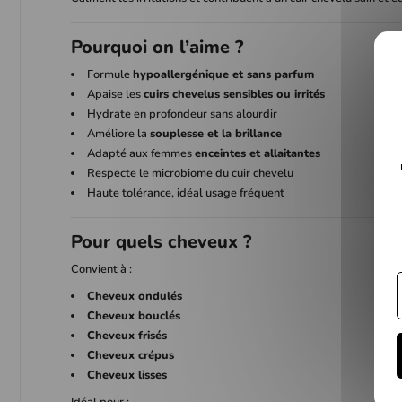
Pourquoi on l’aime ?
Formule
hypoallergénique et sans parfum
Apaise les
cuirs chevelus sensibles ou irrités
Hydrate en profondeur sans alourdir
Améliore la
souplesse et la brillance
Adapté aux femmes
enceintes et allaitantes
Respecte le microbiome du cuir chevelu
Haute tolérance, idéal usage fréquent
Pour quels cheveux ?
Convient à :
Cheveux ondulés
Cheveux bouclés
Cheveux frisés
Cheveux crépus
Cheveux lisses
Idéal pour :