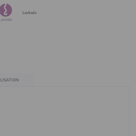
Locksés
ILISATION