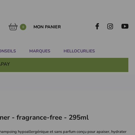
MON PANIER
0
ONSEILS
MARQUES
HELLOCURLIES
APAY
oner - fragrance-free - 295ml
-shampoing hypoallergénique et sans parfum conçu pour apaiser, hydrater