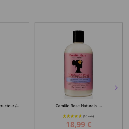
cteur /...
Camille Rose Naturals -...
18,99 €
Prix