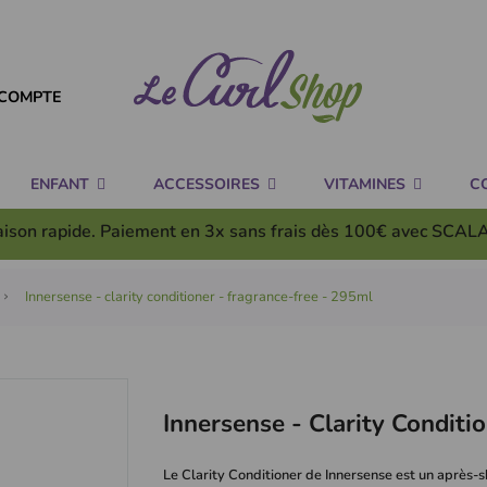
COMPTE
ENFANT
ACCESSOIRES
VITAMINES
C
aison rapide. Paiement en 3x
sans frais
dès 100€ avec SCAL
Innersense - clarity conditioner - fragrance-free - 295ml
Innersense - Clarity Conditi
Le Clarity Conditioner de Innersense est un après