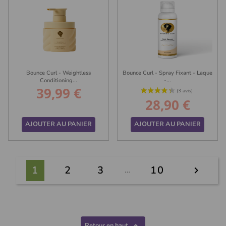
Bounce Curl - Weightless
Bounce Curl - Spray Fixant - Laque
Conditioning...
-...
39,99 €
Prix
28,90 €
Prix
AJOUTER AU PANIER
AJOUTER AU PANIER
(6 avis)
1
2
3
10
…

Retour en haut