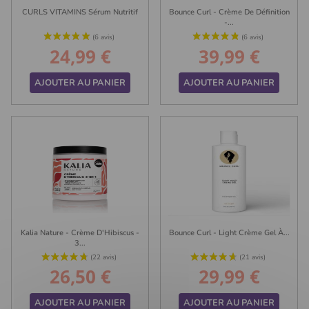
CURLS VITAMINS Sérum Nutritif
Bounce Curl - Crème De Définition
-...
24,99 €
39,99 €
Prix
Prix
AJOUTER AU PANIER
AJOUTER AU PANIER
Kalia Nature - Crème D'Hibiscus -
Bounce Curl - Light Crème Gel À...
3...
26,50 €
29,99 €
Prix
Prix
AJOUTER AU PANIER
AJOUTER AU PANIER