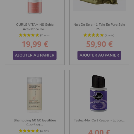
CURLS VITAMINS Gelée
Nuit De Soie - 1 Taie En Pure Soie
Activatrice De...
25...
19,99 €
59,90 €
Prix
Prix
AJOUTER AU PANIER
AJOUTER AU PANIER
(64 avis)
Shampoing 50 50 Equilibré
Testez-Moi Curl Keeper - Lotion...
Clarifiant...
4,00 €
Prix