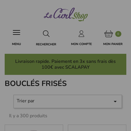
Panneau de gestion des cookies
0
MON PANIER
MON COMPTE
MENU
RECHERCHER
Livraison rapide. Paiement en 3x
sans frais
dès
100€ avec SCALAPAY
BOUCLÉS FRISÉS
Trier par

Il y a 300 produits