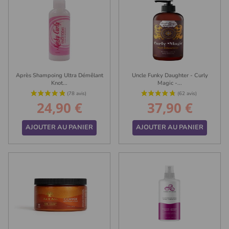
Après Shampoing Ultra Démêlant
Uncle Funky Daughter - Curly
Knot...
Magic -...
24,90 €
37,90 €
Prix
Prix
AJOUTER AU PANIER
AJOUTER AU PANIER