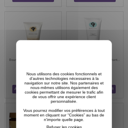
(4 avis)
Bounce Curl - Moisture Balance...
Bounce Curl - Masque Hydratant...
Nous utilisons des cookies fonctionnels et
36,99 €
39,99 €
Prix
Prix
d’autres technologies nécessaires à la
navigation sur notre site. Nos partenaires et
nous-mêmes utilisons également des
AJOUTER AU PANIER
AJOUTER AU PANIER
cookies permettant de mesurer le trafic afin
de vous offrir une expérience client
personnalisée.
Vous pourrez modifier vos préférences à tout
moment en cliquant sur “Cookies” au bas de
n'importe quelle page.
Refuser les cookies