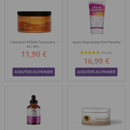
Coloration VEGAN Temporaire -
Après-Shampoing Pink Paradise
As I AM...
11,90 €
Prix
16,99 €
Prix
AJOUTER AU PANIER
AJOUTER AU PANIER
(2 avis)