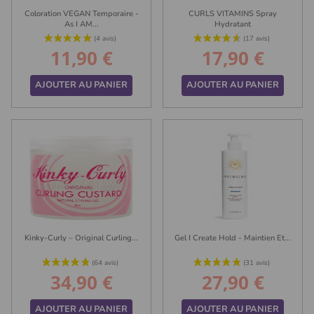
Coloration VEGAN Temporaire -
CURLS VITAMINS Spray
As I AM...
Hydratant
11,90 €
17,90 €
Prix
Prix
AJOUTER AU PANIER
AJOUTER AU PANIER
(78 avis)
Kinky-Curly – Original Curling...
Gel I Create Hold - Maintien Et...
34,90 €
27,90 €
Prix
Prix
AJOUTER AU PANIER
AJOUTER AU PANIER