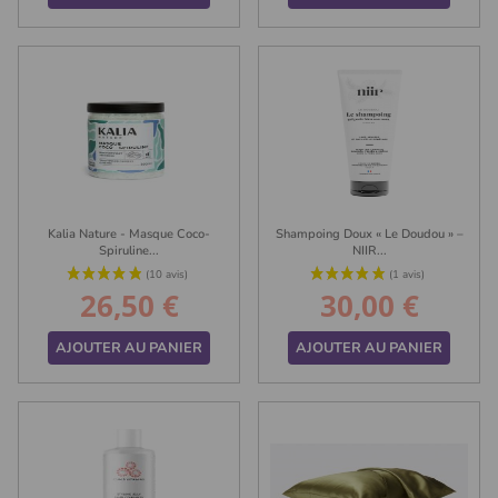
Kalia Nature - Masque Coco-
Shampoing Doux « Le Doudou » –
(4 avis)
Spiruline...
NIIR...
26,50 €
30,00 €
Prix
Prix
AJOUTER AU PANIER
AJOUTER AU PANIER