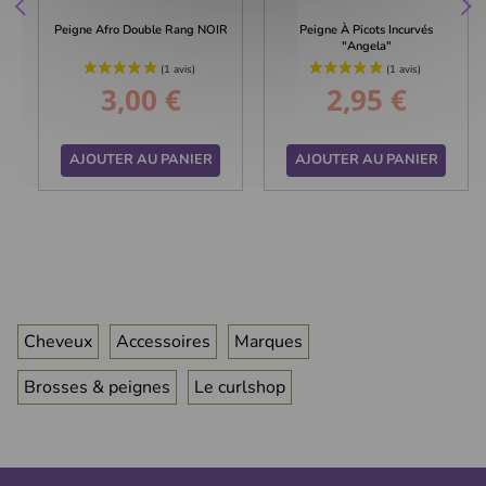
Peigne Afro Double Rang NOIR
Peigne À Picots Incurvés
"Angela"
3,00 €
2,95 €
Prix
Prix
AJOUTER AU PANIER
AJOUTER AU PANIER
Cheveux
Accessoires
Marques
Brosses & peignes
Le curlshop