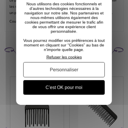
Le peigne démêlant "Square" est muni d'un manche pour faciliter
Nous utilisons des cookies fonctionnels et
les séances de démêlage.
d’autres technologies nécessaires à la
un petit peigne qui est aussi parfait pour démêler votre barbe.
navigation sur notre site. Nos partenaires et
nous-mêmes utilisons également des
Couleur aléatoire.
cookies permettant de mesurer le trafic afin
de vous offrir une expérience client
personnalisée.
Vous pourrez modifier vos préférences à tout
moment en cliquant sur “Cookies” au bas de
CELA POURRAIT VOUS
n'importe quelle page.
INTÉRESSER
Refuser les cookies
Personnaliser
PROMO
C'est OK pour moi