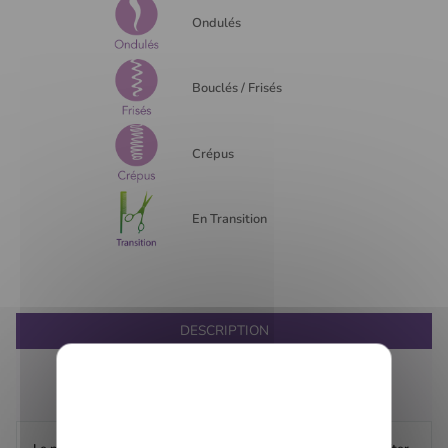
Ondulés
Bouclés / Frisés
Crépus
En Transition
DESCRIPTION
COMPOSITION
AVIS CLIENTS