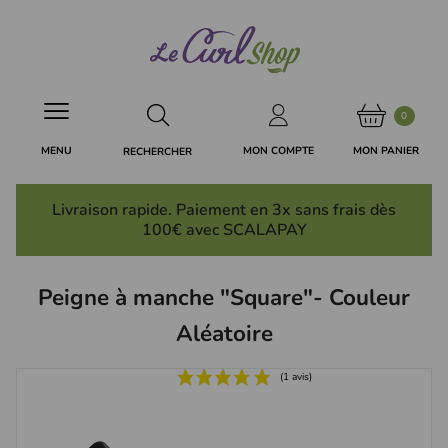
Panneau de gestion des cookies
0
MON PANIER
MON COMPTE
MENU
RECHERCHER
Livraison rapide. Paiement en 3x
sans frais
dès
100€ avec SCALAPAY
Peigne à manche "Square"- Couleur
Aléatoire
(1 avis)