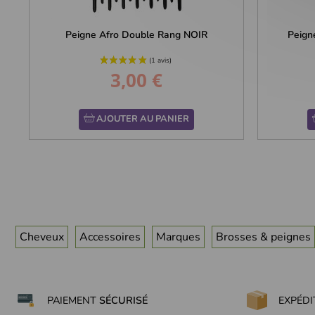
Peigne Afro Double Rang NOIR
Peign
3,00 €
Prix
AJOUTER AU PANIER
Cheveux
Accessoires
Marques
Brosses & peignes
PAIEMENT
SÉCURISÉ
EXPÉD