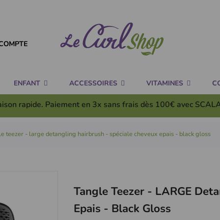
COMPTE
ENFANT
ACCESSOIRES
VITAMINES
C
aison rapide. Paiement en 3x
sans frais
dès 100€ avec SCAL
e teezer - large detangling hairbrush - spéciale cheveux epais - black gloss
Tangle Teezer - LARGE Deta
Epais - Black Gloss