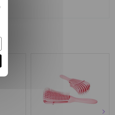
c
PROMO !