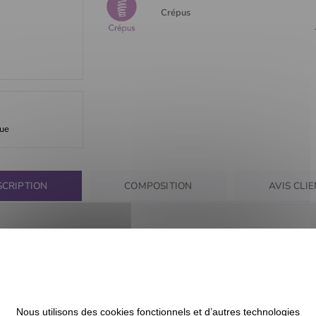
Crépus
que
SCRIPTION
COMPOSITION
AVIS CLI
ed!
us fragiles sans générer de casse.
Nous utilisons des cookies fonctionnels et d’autres technologies
ds.