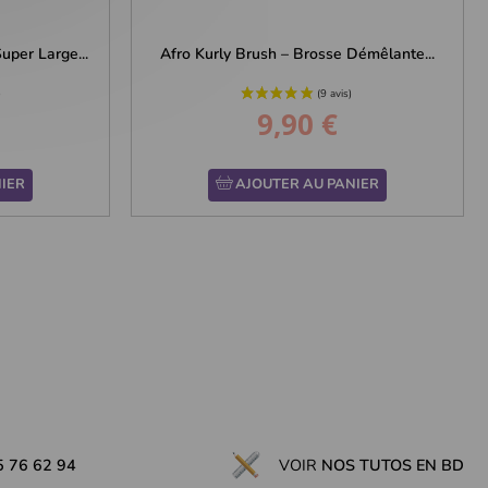
per Large...
Afro Kurly Brush – Brosse Démêlante...
9,90 €
Prix
IER
AJOUTER AU PANIER
5 76 62 94
VOIR
NOS TUTOS EN BD