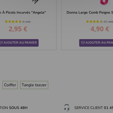
e À Picots Incurvés "Angela"
Donna Large Comb Peigne Su
2,95 €
4,90 €
Prix
Prix
AJOUTER AU PANIER
AJOUTER AU PAN
Coiffer
Tangle teezer
ITION
SOUS 48H
SERVICE CLIENT
01 4