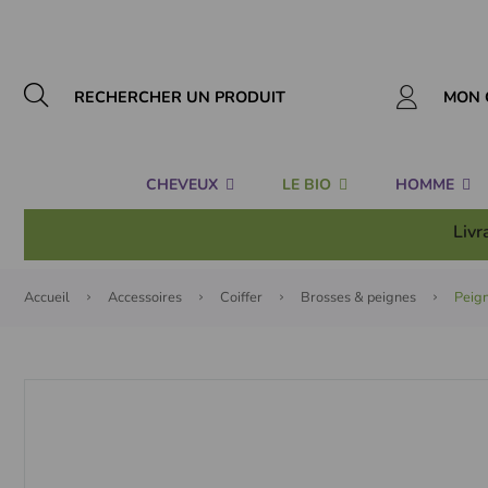
Panneau de gestion des cookies
MON 
CHEVEUX
LE BIO
HOMME
Livr
Accueil
Accessoires
Coiffer
Brosses & peignes
Peign