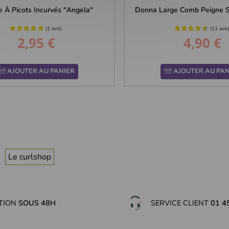
e À Picots Incurvés "Angela"
Donna Large Comb Peigne Su
2,95 €
4,90 €
Prix
Prix
AJOUTER AU PANIER
AJOUTER AU PAN
Le curlshop
ITION
SOUS 48H
SERVICE CLIENT
01 4