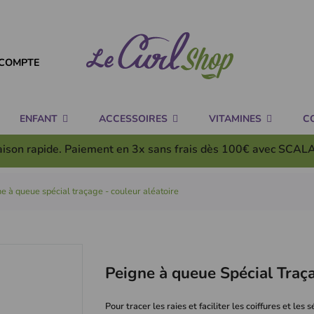
COMPTE
ENFANT
ACCESSOIRES
VITAMINES
C
aison rapide. Paiement en 3x
sans frais
dès 100€ avec SCAL
e à queue spécial traçage - couleur aléatoire
Peigne à queue Spécial Traç
Pour tracer les raies et faciliter les coiffures et les 