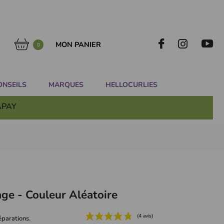
MON PANIER
0
ONSEILS
MARQUES
HELLOCURLIES
APAY
age - Couleur Aléatoire
séparations.