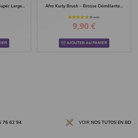
per Large...
Afro Kurly Brush – Brosse Démêlante...
9,90 €
Prix
IER
AJOUTER AU PANIER
5 76 62 94
VOIR
NOS TUTOS EN BD