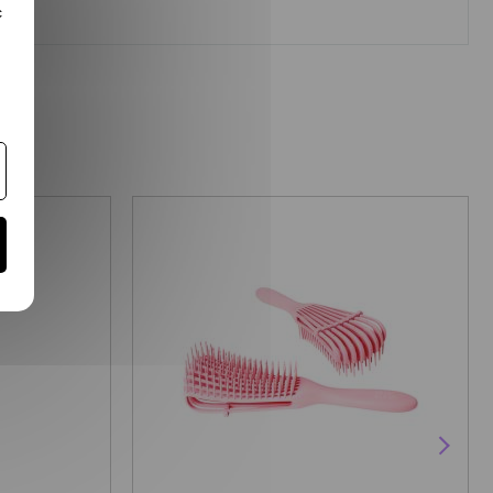
c
PROMO !