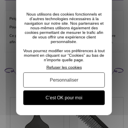
COMPOSITION
Nous utilisons des cookies fonctionnels et
Peigne à queue
d’autres technologies nécessaires à la
navigation sur notre site. Nos partenaires et
Pour tracer les raies et faciliter les coiffures et les séparations.
nous-mêmes utilisons également des
cookies permettant de mesurer le trafic afin
Ce peigne vous aidera à créer des sections dans votre chevelure
de vous offrir une expérience client
personnalisée.
afin de vous permettre de coiffer vos cheveux selon vos envies.
Vous pourrez modifier vos préférences à tout
moment en cliquant sur “Cookies” au bas de
n'importe quelle page.
Refuser les cookies
CELA POURRAIT VOUS
INTÉRESSER
Personnaliser
C'est OK pour moi
PROMO