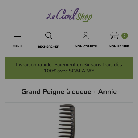
Panneau de gestion des cookies
0
MON PANIER
MON COMPTE
MENU
RECHERCHER
Livraison rapide. Paiement en 3x
sans frais
dès
100€ avec SCALAPAY
Grand Peigne à queue - Annie