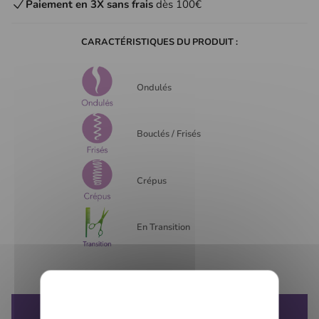
Paiement en 3X sans frais
dès 100€
CARACTÉRISTIQUES DU PRODUIT :
Ondulés
Bouclés / Frisés
Crépus
En Transition
DESCRIPTION