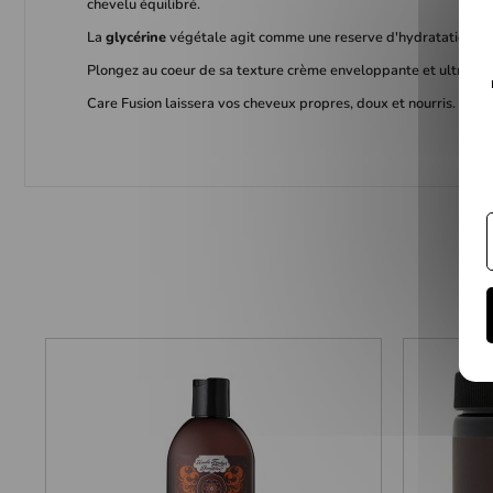
chevelu équilibré.
La
glycérine
végétale agit comme une reserve d'hydratation, elle
Plongez au coeur de sa texture crème enveloppante et ultra-gli
Care Fusion laissera vos cheveux propres, doux et nourris.