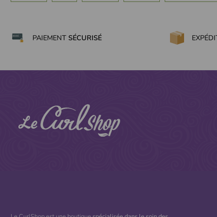
PAIEMENT
SÉCURISÉ
EXPÉD
Le CurlShop est une boutique
spécialisée dans le soin des