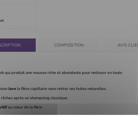
que
SCRIPTION
COMPOSITION
AVIS CLI
sh qui produit une mousse riche et abondante pour nettoyer en toute
usion
lave
la fibre capillaire sans retirer ses huiles naturelles.
nt rêches après un shampoing classique.
itif
au coeur de la fibre
 fonction barrière du cuir chevelu pour le protéger et éviter sa
etés, régule l'accumulation de sébum et les impuretés, pour un cuir