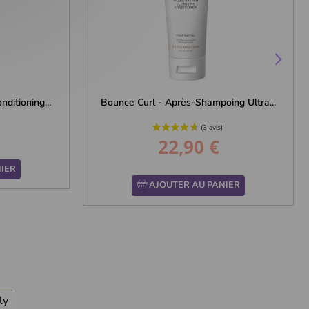
ditioning...
Bounce Curl - Après-Shampoing Ultra...
22,90 €
Prix
IER
AJOUTER AU PANIER
ly