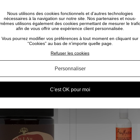
 crée un film d'hydratation autour de la fibre
Nous utilisons des cookies fonctionnels et d’autres technologies
nécessaires à la navigation sur notre site. Nos partenaires et nous-
ssante qui facilite le démêlage
mêmes utilisons également des cookies permettant de mesurer le trafi
afin de vous offrir une expérience client personnalisée.
Vous pourrez modifier vos préférences à tout moment en cliquant sur
“Cookies” au bas de n'importe quelle page.
Refuser les cookies
Personnaliser
CELA POURRAIT VOUS INTÉRESSER
C'est OK pour moi