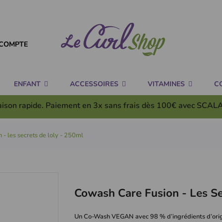
COMPTE
ENFANT
ACCESSOIRES
VITAMINES
C
aison rapide. Paiement en 3x
sans frais
dès 100€ avec SCAL
 - les secrets de loly - 250ml
Cowash Care Fusion - Les Se
Un Co-Wash VEGAN avec 98 % d’ingrédients d’origi