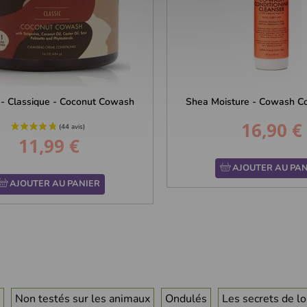
 - Classique - Coconut Cowash
Shea Moisture - Cowash Con
16,90 €
Prix
11,99 €
Prix
AJOUTER AU PAN
AJOUTER AU PANIER
Non testés sur les animaux
Ondulés
Les secrets de lo