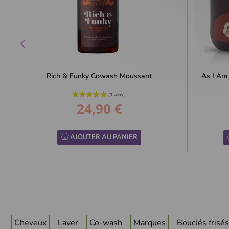
Rich & Funky Cowash Moussant
As I Am
24,90 €
Prix
AJOUTER AU PANIER
Cheveux
Laver
Co-wash
Marques
Bouclés frisés