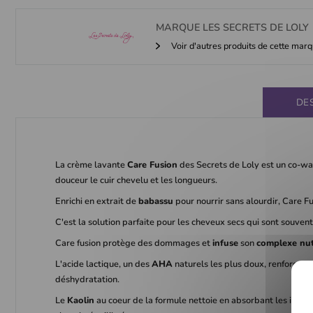
MARQUE
LES SECRETS DE LOLY
Voir d'autres produits de cette mar
DE
La crème lavante
Care Fusion
des Secrets de Loly est un co-wa
douceur le cuir chevelu et les longueurs.
Enrichi en extrait de
babassu
pour nourrir sans alourdir, Care F
C'est la solution parfaite pour les cheveux secs qui sont souve
Care fusion protège des dommages et
infuse
son
complexe nutr
L'acide lactique, un des
AHA
naturels les plus doux, renforce la
déshydratation.
Le
Kaolin
au coeur de la formule nettoie en absorbant les impur