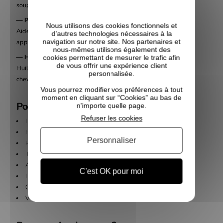
souplesse des cheveux tout en améliorant leur toucher.
—
Provitamine B5 (Panthénol)
Nous utilisons des cookies fonctionnels et
Aide à réparer, protéger et fortifier les longueurs tout en
d’autres technologies nécessaires à la
navigation sur notre site. Nos partenaires et
apportant douceur et brillance.
nous-mêmes utilisons également des
—
Huile de Pépins de Raisin
cookies permettant de mesurer le trafic afin
de vous offrir une expérience client
Huile légère riche en antioxydants qui nourrit et protège les
personnalisée.
cheveux sans les alourdir.
Vous pourrez modifier vos préférences à tout
moment en cliquant sur “Cookies” au bas de
Pourquoi on l’aime ?
n'importe quelle page.
Refuser les cookies
Définit les boucles sans effet gras
Hydrate et nourrit durablement
Personnaliser
Réduit les frisottis
Texture légère idéale pour les cheveux fins
Apporte douceur et brillance
C'est OK pour moi
Facilite le coiffage quotidien
Compatible avec toute la famille
Vegan et fabriqué en France