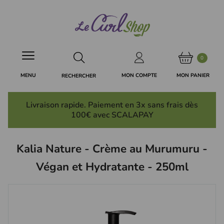
Panneau de gestion des cookies
0
MON PANIER
MON COMPTE
MENU
RECHERCHER
Livraison rapide. Paiement en 3x
sans frais
dès
100€ avec SCALAPAY
Kalia Nature - Crème au Murumuru -
Végan et Hydratante - 250ml