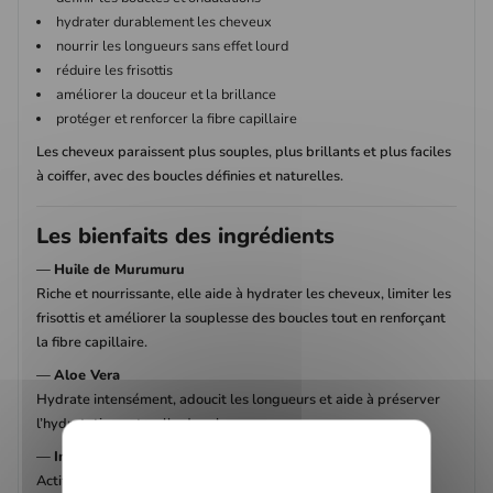
hydrater durablement les cheveux
nourrir les longueurs sans effet lourd
réduire les frisottis
améliorer la douceur et la brillance
protéger et renforcer la fibre capillaire
Les cheveux paraissent plus souples, plus brillants et plus faciles
à coiffer, avec des boucles définies et naturelles.
Les bienfaits des ingrédients
—
Huile de Murumuru
Riche et nourrissante, elle aide à hydrater les cheveux, limiter les
frisottis et améliorer la souplesse des boucles tout en renforçant
la fibre capillaire.
—
Aloe Vera
Hydrate intensément, adoucit les longueurs et aide à préserver
l’hydratation naturelle des cheveux.
—
Inuline
Actif végétal hydratant qui aide à maintenir la douceur et la