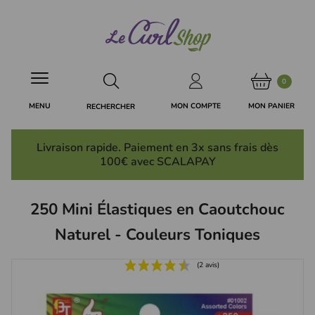
Panneau de gestion des cookies
0
MON PANIER
MON COMPTE
MENU
RECHERCHER
Livraison rapide. Paiement en 3x
sans frais
dès
100€ avec SCALAPAY
250 Mini Élastiques en Caoutchouc
Naturel - Couleurs Toniques
(2 avis)