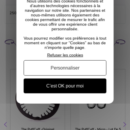
Nous utilisons des cookies fonctionnels et
d’autres technologies nécessaires à la
navigation sur notre site. Nos partenaires et
250 mini élastiques pour toutes vos coiffures.
nous-mêmes utilisons également des
cookies permettant de mesurer le trafic afin
de vous offrir une expérience client
personnalisée.
Vous pourrez modifier vos préférences à tout
CELA POURRAIT VOUS
moment en cliquant sur “Cookies” au bas de
INTÉRESSER
n'importe quelle page.
Refuser les cookies
Personnaliser
C'est OK pour moi
The PuffCuff -Original
The PuffCuff - Micro - Lot De 5