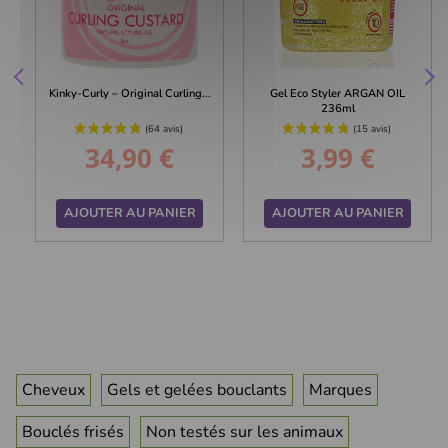
Kinky-Curly – Original Curling...
Gel Eco Styler ARGAN OIL
236ml
34,90 €
3,99 €
Prix
Prix
AJOUTER AU PANIER
AJOUTER AU PANIER
Cheveux
Gels et gelées bouclants
Marques
Bouclés frisés
Non testés sur les animaux