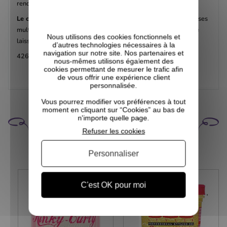
rendent les cheveux soyeux et doux.
Le complexe d'huiles essentielles
de Shea Moisture apporte ses
multiples propriétés au cœur du cheveu pour le renforcer et le
Nous utilisons des cookies fonctionnels et
laisser sain et brillant.
d’autres technologies nécessaires à la
navigation sur notre site. Nos partenaires et
426 gr.
nous-mêmes utilisons également des
cookies permettant de mesurer le trafic afin
de vous offrir une expérience client
personnalisée.
Vous pourrez modifier vos préférences à tout
moment en cliquant sur “Cookies” au bas de
CELA POURRAIT VOUS
n'importe quelle page.
INTÉRESSER
Refuser les cookies
Personnaliser
C'est OK pour moi