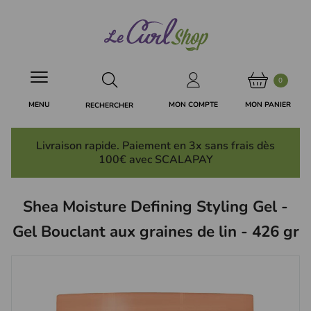
Panneau de gestion des cookies
0
MON PANIER
MON COMPTE
MENU
RECHERCHER
Livraison rapide. Paiement en 3x
sans frais
dès
100€ avec SCALAPAY
Shea Moisture Defining Styling Gel -
Gel Bouclant aux graines de lin - 426 gr