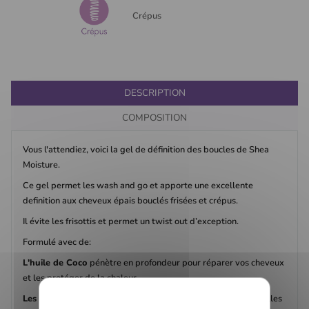
Crépus
DESCRIPTION
COMPOSITION
Vous l'attendiez, voici la gel de définition des boucles de Shea
Moisture.
Ce gel permet les wash and go et apporte une excellente
definition aux cheveux épais bouclés frisées et crépus.
Il évite les frisottis et permet un twist out d’exception.
Formulé avec de:
L'huile de Coco
pénètre en profondeur pour réparer vos cheveux
et les protéger de la chaleur.
Les protéines de soie
renforcent le cheveu évitant la casse, elles