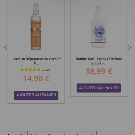
Leave-In Réparateur Au Coco Et
Bubble Kurl - Spray Démêlant
À...
Enfant -...
18,99 €
Prix
14,90 €
Prix
AJOUTER AU PANIER
AJOUTER AU PANIER