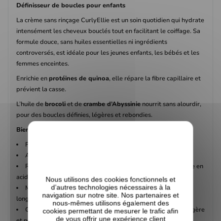
Définisseur de boucles pour enfants
La crème sans rinçage CurlyEllie est un soin quotidien qui hydrate
intensément les cheveux bouclés tout en facilitant le coiffage. Sa
formule douce, sans huiles essentielles ni ingrédients
controversés, est idéale pour les jeunes enfants, les bébés et les
femmes enceintes.
Enrichie en
protéines de quinoa
, elle répare la fibre capillaire et
prévient la casse.
L’huile de
brocoli
et de
crambe d’Abyssinie
nourrit sans alourdir,
pour des boucles définies, légères et rebondies.
Bienfaits
:
Facilite le coiffage des cheveux bouclés au quotidien
Aide à définir de belles boucles souples et légères
Répare les cheveux abîmés grâce à l’extrait de quinoa riche en
acides aminés
Nous utilisons des cookies fonctionnels et
d’autres technologies nécessaires à la
Maintient l’hydratation et la souplesse des cheveux plus
navigation sur notre site. Nos partenaires et
longtemps
nous-mêmes utilisons également des
Convient à tous les types de cheveux grâce à sa texture légère
cookies permettant de mesurer le trafic afin
de vous offrir une expérience client
et non grasse