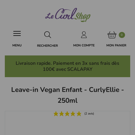
Panneau de gestion des cookies
0
MON PANIER
MON COMPTE
MENU
RECHERCHER
Livraison rapide. Paiement en 3x
sans frais
dès
100€ avec SCALAPAY
Leave-in Vegan Enfant - CurlyEllie -
250ml
(2 avis)