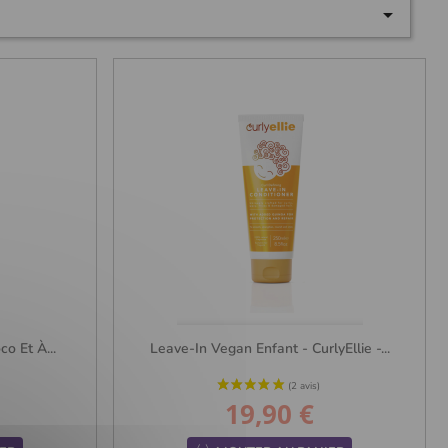

o Et À...
Leave-In Vegan Enfant - CurlyEllie -...
19,90 €
Prix