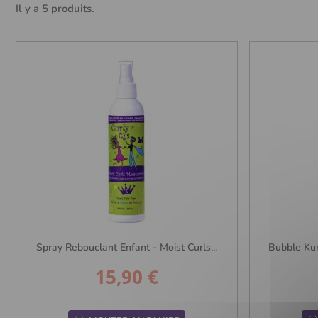
Il y a 5 produits.
Spray Rebouclant Enfant - Moist Curls...
Bubble Kur
15,90 €
Prix