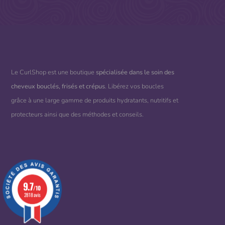
Le CurlShop est une boutique
spécialisée dans le soin des
cheveux bouclés, frisés et crépus
. Libérez vos boucles
grâce à une large gamme de produits hydratants, nutritifs et
protecteurs ainsi que des méthodes et conseils.
(1 avis)
9.7
/10
2818 avis