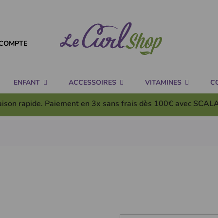
COMPTE
ENFANT
ACCESSOIRES
VITAMINES
C
aison rapide. Paiement en 3x
sans frais
dès 100€ avec SCAL