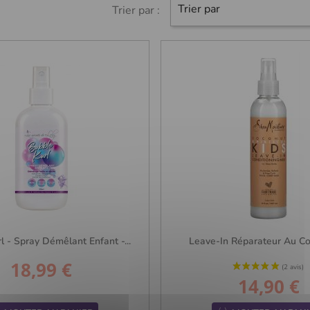
Trier par
Trier par :
l - Spray Démêlant Enfant -...
Leave-In Réparateur Au Coc
18,99 €
Prix
14,90 €
Prix