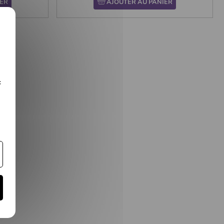
ER
AJOUTER AU PANIER
c