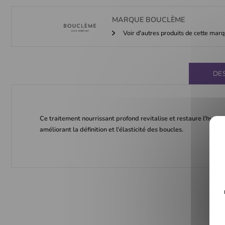
MARQUE
BOUCLÈME
Voir d'autres produits de cette mar
DE
Ce traitement nourrissant profond revitalise et restaure l'hydrat
améliorant la définition et l'élasticité des boucles.