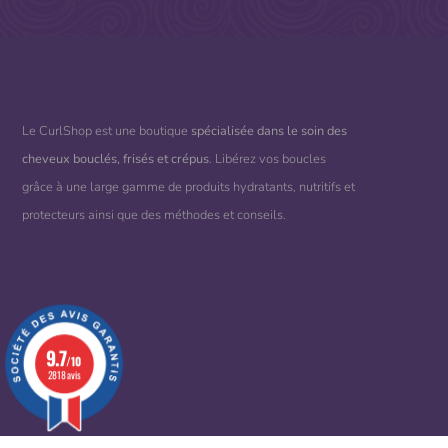
Le CurlShop est une boutique
spécialisée dans le soin des
cheveux bouclés, frisés et crépus
. Libérez vos boucles
grâce à une large gamme de produits hydratants, nutritifs et
protecteurs ainsi que des méthodes et conseils.
9.7
/10
2818 avis