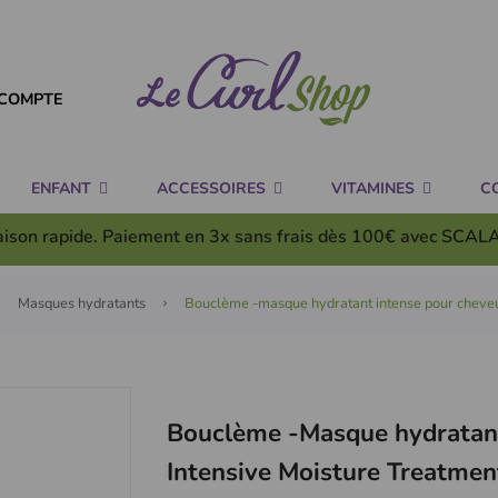
COMPTE
ENFANT
ACCESSOIRES
VITAMINES
C
aison rapide. Paiement en 3x
sans frais
dès 100€ avec SCAL
Masques hydratants
Bouclème -masque hydratant intense pour cheveux
Bouclème -Masque hydratant
Intensive Moisture Treatmen