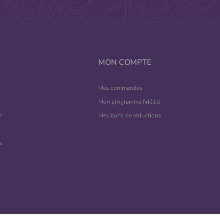
MON COMPTE
Mes commandes
Mon programme fidélité
e
Mes bons de réductions
s