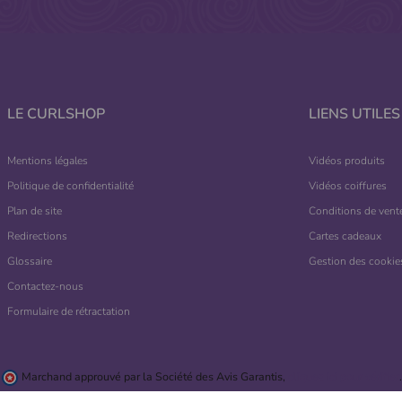
LE CURLSHOP
LIENS UTILES
Mentions légales
Vidéos produits
Politique de confidentialité
Vidéos coiffures
Plan de site
Conditions de vent
Redirections
Cartes cadeaux
Glossaire
Gestion des cookie
Contactez-nous
Formulaire de rétractation
Marchand approuvé par la Société des Avis Garantis,
cliquez ici pour vérifier
.