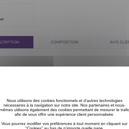
que
SCRIPTION
COMPOSITION
AVIS CLI
ation, la brillance et la force des cheveux secs et abîmés tout en
Nous utilisons des cookies fonctionnels et d’autres technologies
nécessaires à la navigation sur notre site. Nos partenaires et nous-
mêmes utilisons également des cookies permettant de mesurer le trafi
CELA POURRAIT VOUS INTÉRESSER
afin de vous offrir une expérience client personnalisée.
Vous pourrez modifier vos préférences à tout moment en cliquant sur
“Cookies” au bas de n'importe quelle page.