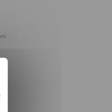
ENTS
c