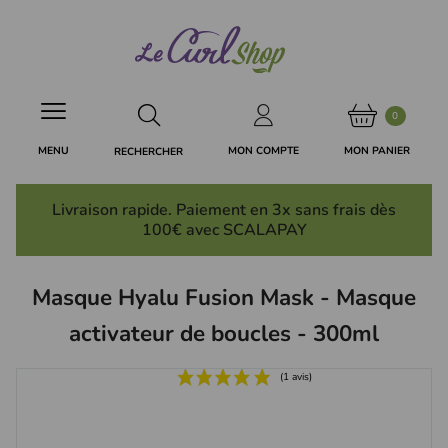
Panneau de gestion des cookies
0
MON PANIER
MON COMPTE
MENU
RECHERCHER
Livraison rapide. Paiement en 3x
sans frais
dès
100€ avec SCALAPAY
Masque Hyalu Fusion Mask - Masque
activateur de boucles - 300ml
(1 avis)