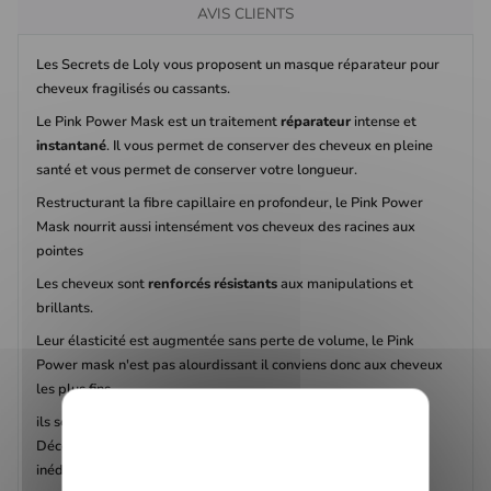
AVIS CLIENTS
Les Secrets de Loly vous proposent un masque réparateur pour
cheveux fragilisés ou cassants.
Le Pink Power Mask est un traitement
réparateur
intense et
instantané
. Il vous permet de conserver des cheveux en pleine
santé et vous permet de conserver votre longueur.
Restructurant la fibre capillaire en profondeur, le Pink Power
Mask nourrit aussi intensément vos cheveux des racines aux
pointes
Les cheveux sont
renforcés
résistants
aux manipulations et
brillants.
Leur élasticité est augmentée sans perte de volume, le Pink
Power mask n'est pas alourdissant il conviens donc aux cheveux
les plus fins.
ils seront faciles à démêler avec moins de casse au brossage.
Découvrez une formule
surpuissante
composée d'ingrédients
inédits dans les soins capillaires,