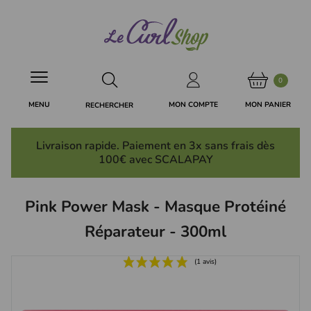
Panneau de gestion des cookies
0
MON PANIER
MON COMPTE
MENU
RECHERCHER
Livraison rapide. Paiement en 3x
sans frais
dès
100€ avec SCALAPAY
Pink Power Mask - Masque Protéiné
Réparateur - 300ml
(1 avis)