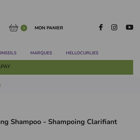
MON PANIER
0
ONSEILS
MARQUES
HELLOCURLIES
APAY
l
ying Shampoo - Shampoing Clarifiant