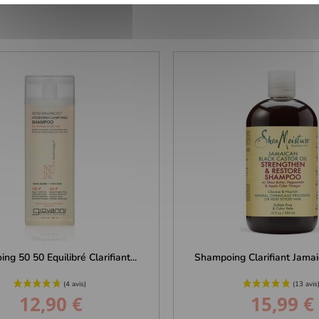
g 50 50 Equilibré Clarifiant...
Shampoing Clarifiant Jamaic
12,90 €
15,99 €
Prix
Prix