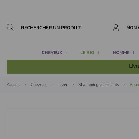
Panneau de gestion des cookies
MON 
CHEVEUX
LE BIO
HOMME
Livr
Accueil
Cheveux
Laver
Shampoings clarifiants
Bounc