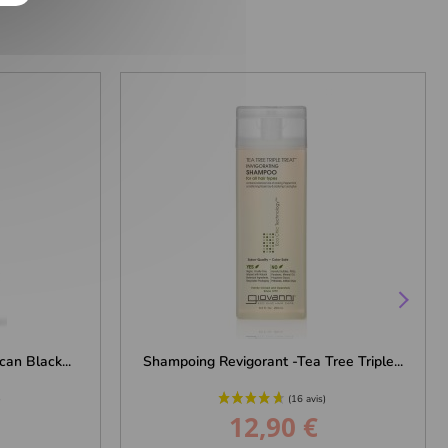
an Black...
Shampoing Revigorant -Tea Tree Triple...
12,90 €
Prix