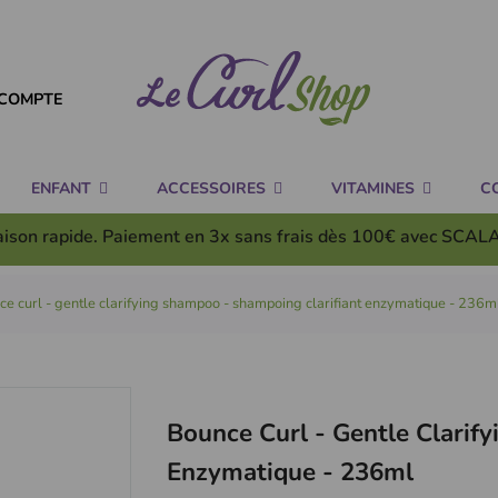
COMPTE
ENFANT
ACCESSOIRES
VITAMINES
C
aison rapide. Paiement en 3x
sans frais
dès 100€ avec SCAL
e curl - gentle clarifying shampoo - shampoing clarifiant enzymatique - 236m
Bounce Curl - Gentle Clarif
Enzymatique - 236ml