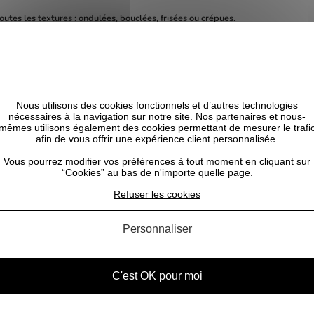
toutes les textures : ondulées, bouclées, frisées ou crépues.
 excès de sébum sans décaper.
même les plus délicats.
urrissant pour une meilleure absorption.
Nous utilisons des cookies fonctionnels et d’autres technologies
est utilisé avec les autres produits Bounce Curl.
nécessaires à la navigation sur notre site. Nos partenaires et nous-
s grâce à un parfum végétal tonique et revigorant.
mêmes utilisons également des cookies permettant de mesurer le trafi
afin de vous offrir une expérience client personnalisée.
Vous pourrez modifier vos préférences à tout moment en cliquant sur
cuir chevelu, éliminent les impuretés et stimulent la régénération.
“Cookies” au bas de n'importe quelle page.
apaise le cuir chevelu.
Refuser les cookies
e la souplesse et limite la casse.
 dermatologiquement.
Personnaliser
C'est OK pour moi
CELA POURRAIT VOUS INTÉRESSER