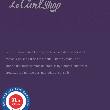
Le CurlShop est une boutique
spécialisée dans le soin des
cheveux bouclés, frisés et crépus
. Libérez vos boucles
grâce à une large gamme de produits hydratants, nutritifs et
protecteurs ainsi que des méthodes et conseils.
9.7
/10
2818 avis