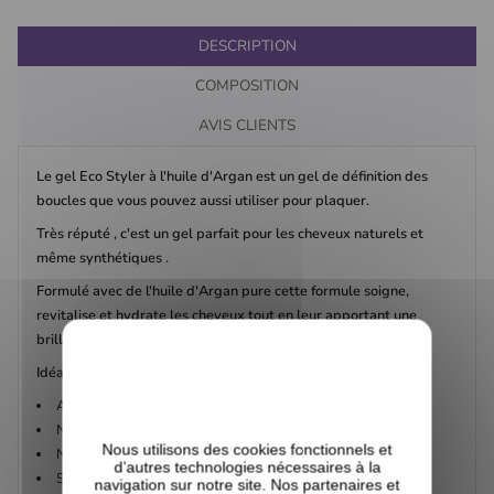
DESCRIPTION
COMPOSITION
AVIS CLIENTS
Le gel Eco Styler à l'huile d'Argan est un gel de définition des
boucles que vous pouvez aussi utiliser pour plaquer.
Très réputé , c'est un gel parfait pour les cheveux naturels et
même synthétiques .
Formulé avec de l'huile d'Argan pure cette formule soigne,
revitalise et hydrate les cheveux tout en leur apportant une
brillance inégalée.
Idéal pour vos Twists, Wash & Go, Puff, Afro, Couettes etc.....
Ajoute du volume et de l'éclat aux coiffures naturelles.
Ne colle pas
Nous utilisons des cookies fonctionnels et
Ne laisse pas de résidus.
d’autres technologies nécessaires à la
Sans alcool
navigation sur notre site. Nos partenaires et