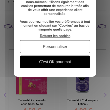
Ne durcit pas les cheveux
nous-mêmes utilisons également des
cookies permettant de mesurer le trafic afin
de vous offrir une expérience client
personnalisée.
Vous pourrez modifier vos préférences à tout
CELA POURRAIT VOUS
moment en cliquant sur “Cookies” au bas de
INTÉRESSER
n'importe quelle page.
Refuser les cookies
Personnaliser
C'est OK pour moi
Testez-Moi - Leave-In
Testez-Moi Curl Keeper -
Conditioner 52ml
Lotion...