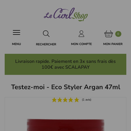
Panneau de gestion des cookies
0
MON PANIER
MON COMPTE
MENU
RECHERCHER
Livraison rapide. Paiement en 3x
sans frais
dès
100€ avec SCALAPAY
Testez-moi - Eco Styler Argan 47ml
(1 avis)