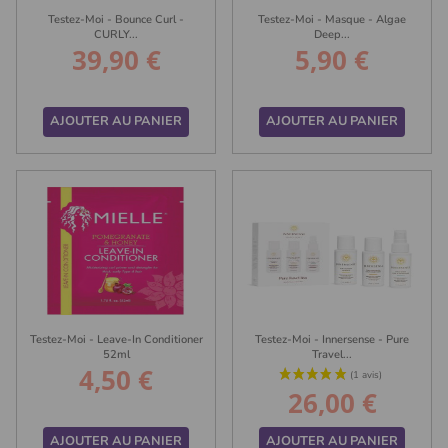
Testez-Moi - Bounce Curl -
Testez-Moi - Masque - Algae
CURLY...
Deep...
39,90 €
5,90 €
Prix
Prix
AJOUTER AU PANIER
AJOUTER AU PANIER
Testez-Moi - Leave-In Conditioner
Testez-Moi - Innersense - Pure
52ml
Travel...
4,50 €
Prix
26,00 €
Prix
AJOUTER AU PANIER
AJOUTER AU PANIER