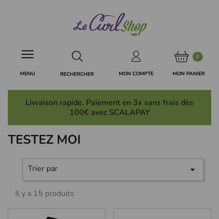
Panneau de gestion des cookies
0
MON PANIER
MON COMPTE
MENU
RECHERCHER
Livraison rapide. Paiement en 3x
sans frais
dès
100€ avec SCALAPAY
TESTEZ MOI
Trier par

Il y a 15 produits