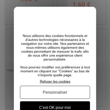
1,60 €
Prix
VICTIME DE SON SUCCÈS
VICTIME DE SON SUCCÈS
Nous utilisons des cookies fonctionnels et
d’autres technologies nécessaires à la
navigation sur notre site. Nos partenaires et
nous-mêmes utilisons également des
cookies permettant de mesurer le trafic afin
de vous offrir une expérience client
personnalisée.
Vous pourrez modifier vos préférences à tout
Testez-Moi! Mousse De Définition -
Testez-Moi - I Create Lift -
moment en cliquant sur “Cookies” au bas de
I...
Mousse...
n'importe quelle page.
15,90 €
Prix
Refuser les cookies
15,90 €
Prix
(2 avis)
Personnaliser
VICTIME DE SON SUCCÈS
VICTIME DE SON SUCCÈS
C'est OK pour moi