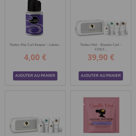
Testez-Moi Curl Keeper - Lotion...
Testez-Moi - Bounce Curl -
COILY...
4,00 €
39,90 €
Prix
Prix
AJOUTER AU PANIER
AJOUTER AU PANIER