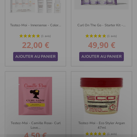
Testez-Moi - Innersense - Color...
Curl On The Go - Starter Kit -...
22,00 €
49,90 €
Prix
Prix
AJOUTER AU PANIER
AJOUTER AU PANIER
Testez-Moi - Camille Rose- Curl
Testez-Moi - Eco Styler Argan
Love...
47ml
4,50 €
Prix