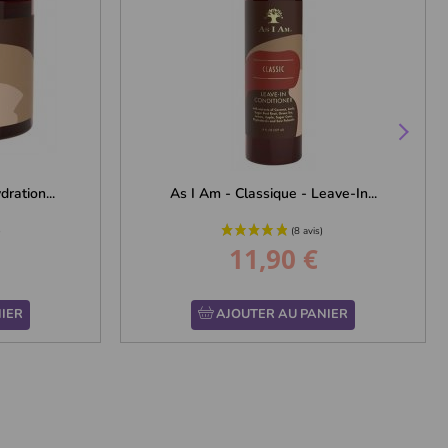
ration...
As I Am - Classique - Leave-In...
11,90 €
Prix
IER
AJOUTER AU PANIER