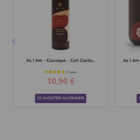
As I Am - Classique - Curl Clarity...
As I Am
10,90 €
Prix
AJOUTER AU PANIER