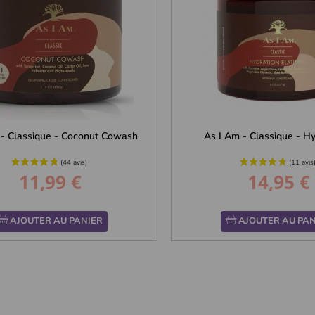
 - Classique - Coconut Cowash
As I Am - Classique - Hyd
11,99 €
14,95 €
Prix
Prix
AJOUTER AU PANIER
AJOUTER AU PAN