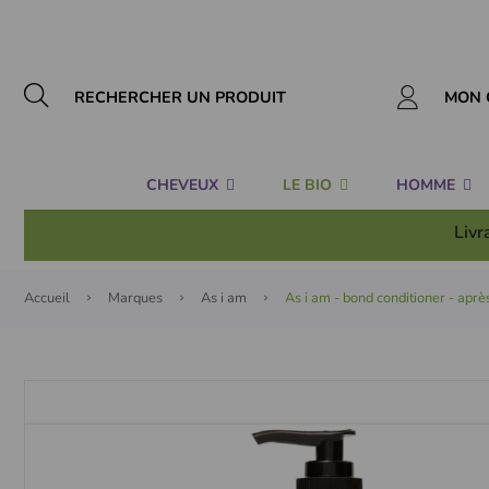
Panneau de gestion des cookies
MON 
CHEVEUX
LE BIO
HOMME
Livr
Accueil
Marques
As i am
As i am - bond conditioner - aprè