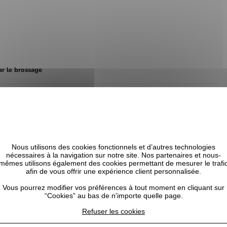
r le brossage
a fibre capillaire, améliorant la résistance et l’élasticité des cheveux.
Nous utilisons des cookies fonctionnels et d’autres technologies
nécessaires à la navigation sur notre site. Nos partenaires et nous-
 cuir chevelu, favorise une croissance saine et aide à hydrater les cheveux.
mêmes utilisons également des cookies permettant de mesurer le trafi
afin de vous offrir une expérience client personnalisée.
Vous pourrez modifier vos préférences à tout moment en cliquant sur
pileux et soutient la santé du cuir chevelu.
“Cookies” au bas de n'importe quelle page.
Refuser les cookies
ention d’hydratation et améliorent l’élasticité.