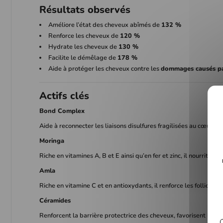
Résultats observés
Améliore l’état des cheveux abîmés de
132 %
Renforce les cheveux de
120 %
Hydrate les cheveux de
130 %
Facilite le démêlage de
178 %
Aide à protéger les cheveux contre les
dommages causés pa
Actifs clés
Bond Complex
Aide à reconnecter les liaisons disulfures fragilisées au cœur de l
Moringa
Riche en vitamines A, B et E ainsi qu’en fer et zinc, il nourrit le
Amla
Riche en vitamine C et en antioxydants, il renforce les follicules 
Céramides
Renforcent la barrière protectrice des cheveux, favorisent la rét