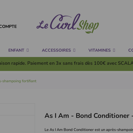
COMPTE
ENFANT
ACCESSOIRES
VITAMINES
C
aison rapide. Paiement en 3x
sans frais
dès 100€ avec SCAL
s-shampoing fortifiant
As I Am - Bond Conditioner 
Le As I Am Bond Conditioner est un après-shampoing