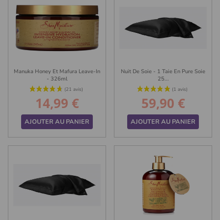
Manuka Honey Et Mafura Leave-In
Nuit De Soie - 1 Taie En Pure Soie
- 326ml
25...
14,99 €
59,90 €
Prix
Prix
AJOUTER AU PANIER
AJOUTER AU PANIER
(2 avis)