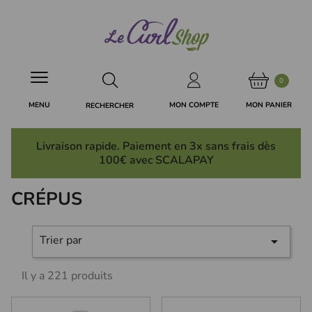
Panneau de gestion des cookies
0
MON PANIER
MON COMPTE
MENU
RECHERCHER
Livraison rapide. Paiement en 3x
sans frais
dès
100€ avec SCALAPAY
CRÉPUS
Trier par

Il y a 221 produits