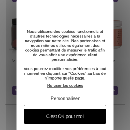
(10 avis)
Nous utilisons des cookies fonctionnels et
d’autres technologies nécessaires à la
navigation sur notre site. Nos partenaires et
nous-mêmes utilisons également des
cookies permettant de mesurer le trafic afin
de vous offrir une expérience client
personnalisée.
As I Am - Classique - Coconut
Curl Enhancing Smoothie
Cowash
Activateur De...
Vous pourrez modifier vos préférences à tout
moment en cliquant sur “Cookies” au bas de
11,99 €
13,99 €
n'importe quelle page.
Prix
Prix
Refuser les cookies
AJOUTER AU PANIER
AJOUTER AU PANIER
Personnaliser
C'est OK pour moi