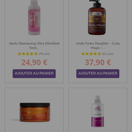
Après Shampoing Ultra Démêlant
Uncle Funky Daughter - Curly
Knot...
Magic -...
24,90 €
37,90 €
Prix
Prix
AJOUTER AU PANIER
AJOUTER AU PANIER