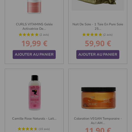
CURLS VITAMINS Gelée
Nuit De Soie - 1 Taie En Pure Soie
Activatrice De...
25...
19,99 €
59,90 €
Prix
Prix
AJOUTER AU PANIER
AJOUTER AU PANIER
(64 avis)
Camille Rose Naturals - Lait...
Coloration VEGAN Temporaire -
As I AM...
11,90 €
Prix