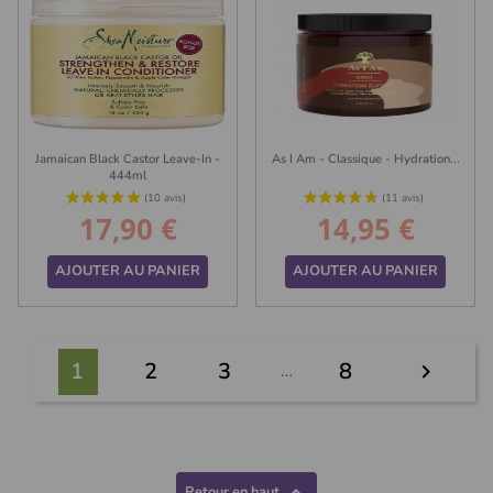
Jamaican Black Castor Leave-In -
As I Am - Classique - Hydration...
444ml
17,90 €
14,95 €
Prix
Prix
AJOUTER AU PANIER
AJOUTER AU PANIER
(1 avis)
1
2
3
8
…

Retour en haut