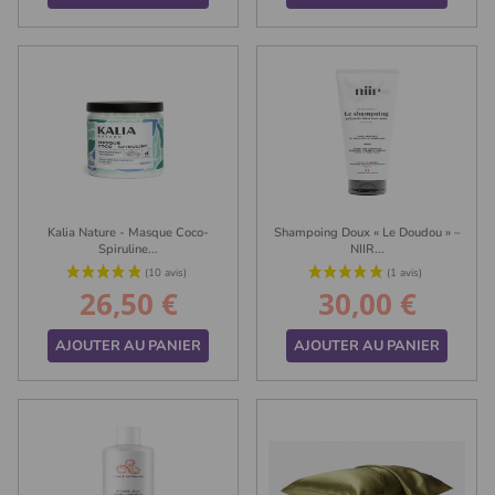
Kalia Nature - Masque Coco-
Shampoing Doux « Le Doudou » –
(4 avis)
Spiruline...
NIIR...
26,50 €
30,00 €
Prix
Prix
AJOUTER AU PANIER
AJOUTER AU PANIER