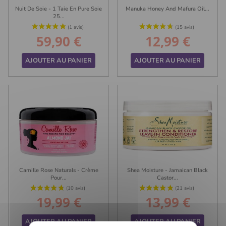
Nuit De Soie - 1 Taie En Pure Soie
Manuka Honey And Mafura Oil...
25...
59,90 €
12,99 €
Prix
Prix
AJOUTER AU PANIER
AJOUTER AU PANIER
Camille Rose Naturals - Crème
Shea Moisture - Jamaican Black
Pour...
Castor...
19,99 €
13,99 €
Prix
Prix
AJOUTER AU PANIER
AJOUTER AU PANIER