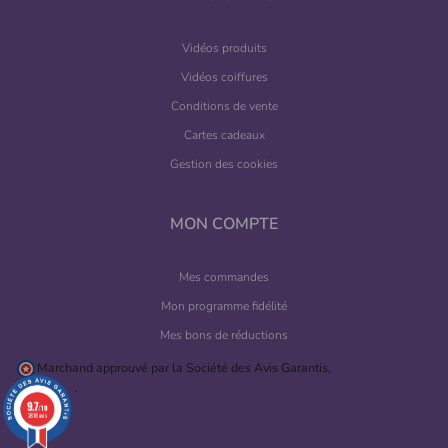
Vidéos produits
Vidéos coiffures
Conditions de vente
Cartes cadeaux
(28 avis)
Gestion des cookies
MON COMPTE
Mes commandes
Mon programme fidélité
Mes bons de réductions
Marchand approuvé par la Société des Avis Garantis,
cliquez ici pour
vérifier
.
9.7
/10
2818 avis