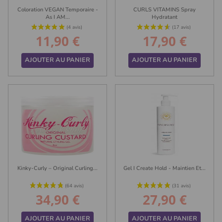
Coloration VEGAN Temporaire -
CURLS VITAMINS Spray
As I AM...
Hydratant
11,90 €
17,90 €
Prix
Prix
AJOUTER AU PANIER
AJOUTER AU PANIER
(78 avis)
Kinky-Curly – Original Curling...
Gel I Create Hold - Maintien Et...
34,90 €
27,90 €
Prix
Prix
AJOUTER AU PANIER
AJOUTER AU PANIER