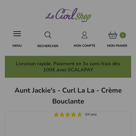
Panneau de gestion des cookies
0
MON PANIER
MON COMPTE
MENU
RECHERCHER
Livraison rapide. Paiement en 3x
sans frais
dès
100€ avec SCALAPAY
Aunt Jackie's - Curl La La - Crème
Bouclante
(24 avis)