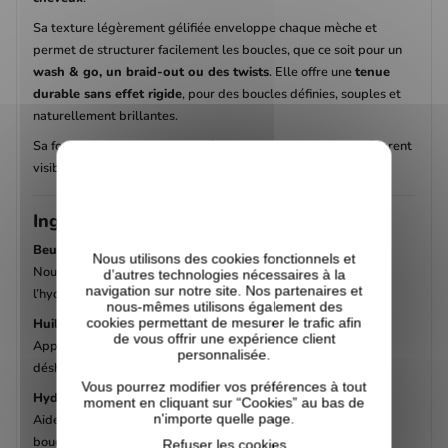
Sa texture légèrement gélifiée enveloppe chaque mèche et
permet de structurer facilement les boucles, que ce soit pour un
wash & go, un braid-out ou des twists
. Elle offre une
tenue
durable sans effet rigide
, pour des boucles définies, souples et
naturellement brillantes.
Sa formule est enrichie en ingrédients nourrissants qui améliorent
visiblement la douceur et l’apparence de la fibre capillaire.
Ingrédients clés
Beurre de karité
Nous utilisons des cookies fonctionnels et
Nourrit intensément la fibre capillaire et aide à maintenir
d’autres technologies nécessaires à la
navigation sur notre site. Nos partenaires et
l’hydratation. Il assouplit les cheveux et limite les frisottis.
nous-mêmes utilisons également des
cookies permettant de mesurer le trafic afin
Huile d’olive extra vierge
de vous offrir une expérience client
Apporte nutrition, brillance et protection contre la
personnalisée.
déshydratation. Elle contribue à renforcer la fibre capillaire.
Vous pourrez modifier vos préférences à tout
Hydratants naturels
moment en cliquant sur “Cookies” au bas de
n'importe quelle page.
Aident à maintenir l’équilibre hydrique du cheveu pour des
boucles souples, rebondies et bien définies.
Refuser les cookies