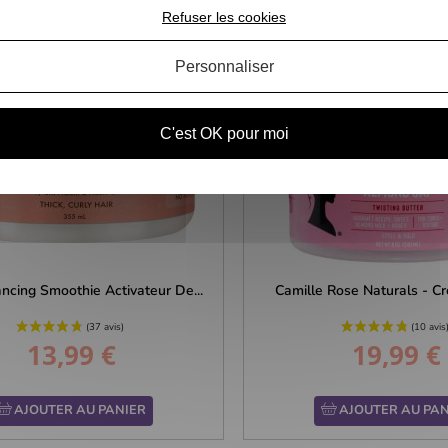
Refuser les cookies
Personnaliser
C'est OK pour moi
ncing Smoothie Activateur De...
Camille Rose Naturals - Cr
13,99 €
19,99 €
Prix
Prix
AJOUTER AU PANIER
AJOUTER AU PAN