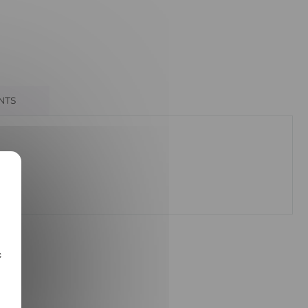
ENTS
c