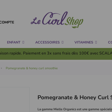
COMPTE
ENFANT
ACCESSOIRES
VITAMINES
C
aison rapide. Paiement en 3x
sans frais
dès 100€ avec SCAL
Pomegranate & honey curl smoothie
Pomegranate & Honey Curl 
La gamme Mielle Organics est une gamme spécialis