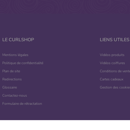
LE CURLSHOP
LIENS UTILES
Mentions légales
Vidéos produits
Politique de confidentialité
Vidéos coiffures
Plan de site
Conditions de vent
Redirections
Cartes cadeaux
Glossaire
Gestion des cookie
Contactez-nous
Formulaire de rétractation
Marchand approuvé par la Société des Avis Garantis,
cliquez ici pour vérifier
.