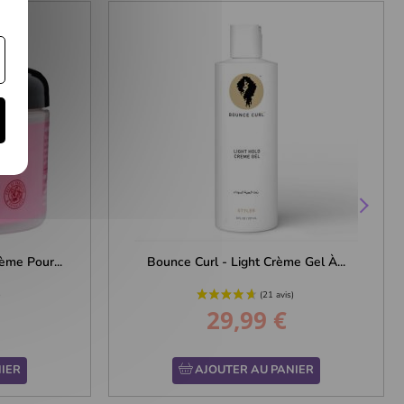
ème Pour...
Bounce Curl - Light Crème Gel À...
29,99 €
Prix
IER
AJOUTER AU PANIER