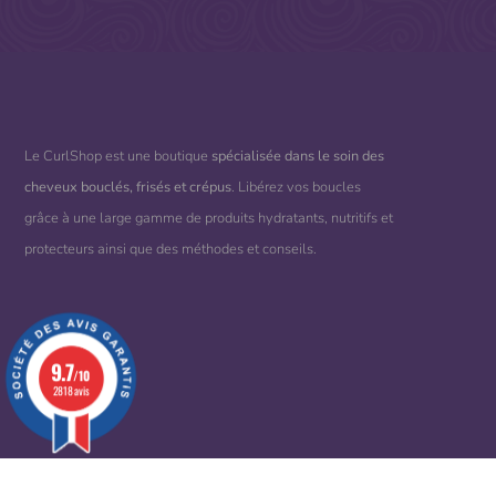
Le CurlShop est une boutique
spécialisée dans le soin des
cheveux bouclés, frisés et crépus
. Libérez vos boucles
grâce à une large gamme de produits hydratants, nutritifs et
protecteurs ainsi que des méthodes et conseils.
9.7
/10
2818 avis