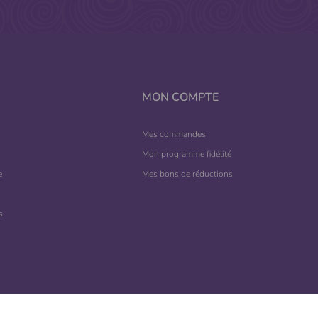
MON COMPTE
Mes commandes
Mon programme fidélité
e
Mes bons de réductions
s