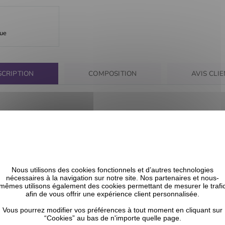
que
SCRIPTION
COMPOSITION
AVIS CLI
 cheveux crépus type 4 par Mielle organics
Nous utilisons des cookies fonctionnels et d’autres technologies
nécessaires à la navigation sur notre site. Nos partenaires et nous-
CELA POURRAIT VOUS INTÉRESSER
mêmes utilisons également des cookies permettant de mesurer le trafi
afin de vous offrir une expérience client personnalisée.
Vous pourrez modifier vos préférences à tout moment en cliquant sur
“Cookies” au bas de n'importe quelle page.