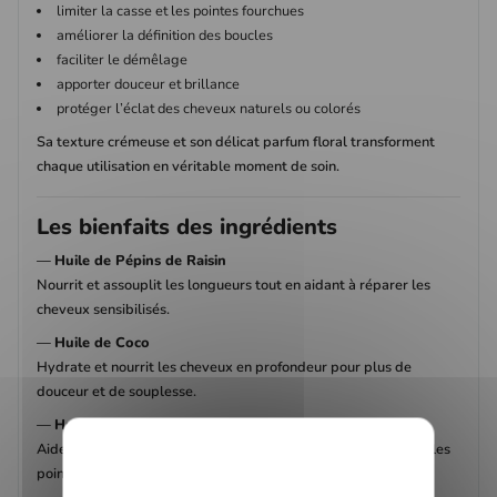
limiter la casse et les pointes fourchues
améliorer la définition des boucles
faciliter le démêlage
apporter douceur et brillance
protéger l’éclat des cheveux naturels ou colorés
Sa texture crémeuse et son délicat parfum floral transforment
chaque utilisation en véritable moment de soin.
Les bienfaits des ingrédients
—
Huile de Pépins de Raisin
Nourrit et assouplit les longueurs tout en aidant à réparer les
cheveux sensibilisés.
—
Huile de Coco
Hydrate et nourrit les cheveux en profondeur pour plus de
douceur et de souplesse.
—
Huile de Graine d’Hibiscus
Aide à renforcer les longueurs, stimuler la pousse et prévenir les
pointes fourchues.