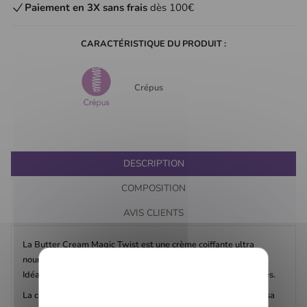
Paiement en 3X sans frais
dès 100€
CARACTÉRISTIQUE DU PRODUIT :
Crépus
DESCRIPTION
COMPOSITION
AVIS CLIENTS
La Butter Cream Magic Twist est une crème coiffante ultra
nourrissante à l'huile de macadamia et au lait d'amande.
Idéale pour toute les coiffures des petits mais aussi des adultes.
La crème Magic Twist est aussi parfaite pour faire vos twists, sa