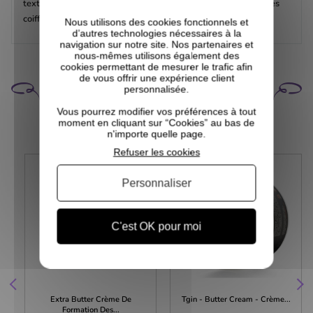
texture fouetté en fait la crème idéale pour maintenir toutes les
coiffures sans alourdir et sans sensation de gras.
Nous utilisons des cookies fonctionnels et
d’autres technologies nécessaires à la
navigation sur notre site. Nos partenaires et
nous-mêmes utilisons également des
cookies permettant de mesurer le trafic afin
de vous offrir une expérience client
CELA POURRAIT VOUS
personnalisée.
INTÉRESSER
Vous pourrez modifier vos préférences à tout
moment en cliquant sur “Cookies” au bas de
n'importe quelle page.
Refuser les cookies
Personnaliser
C'est OK pour moi
Extra Butter Crème De
Tgin - Butter Cream - Crème...
Formation Des...