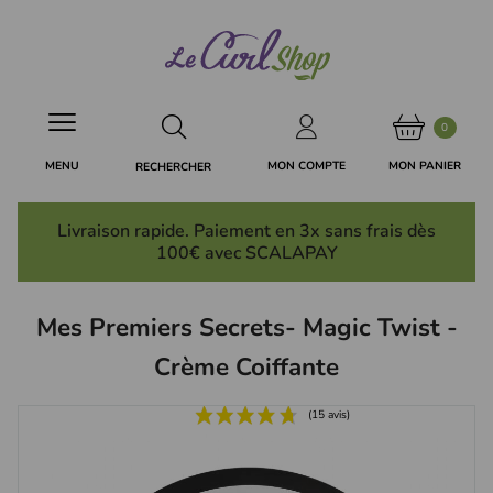
Panneau de gestion des cookies
0
MON PANIER
MON COMPTE
MENU
RECHERCHER
Livraison rapide. Paiement en 3x
sans frais
dès
100€ avec SCALAPAY
Mes Premiers Secrets- Magic Twist -
Crème Coiffante
(15 avis)