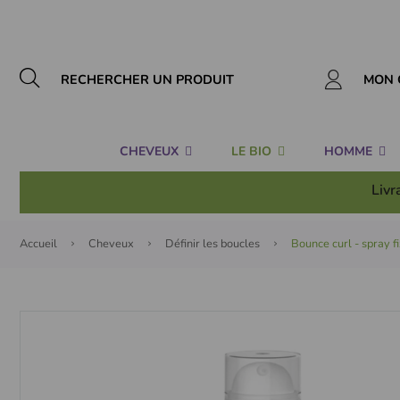
Panneau de gestion des cookies
MON 
CHEVEUX
LE BIO
HOMME
Livr
Accueil
Cheveux
Définir les boucles
Bounce curl - spray f