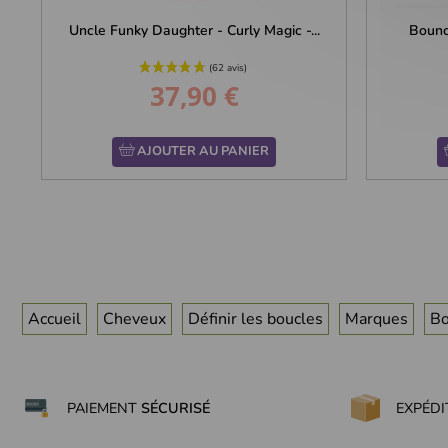
Uncle Funky Daughter - Curly Magic -...
Bounce
37,90 €
Prix
AJOUTER AU PANIER
Accueil
Cheveux
Définir les boucles
Marques
Bo
PAIEMENT
SÉCURISÉ
EXPÉD