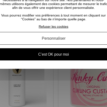
nécessaires à la navigation sur notre site. Nos partenaires et nous-
mêmes utilisons également des cookies permettant de mesurer le trafi
afin de vous offrir une expérience client personnalisée.
Vous pourrez modifier vos préférences à tout moment en cliquant sur
“Cookies” au bas de n'importe quelle page.
CELA POURRAIT VOUS INTÉRESSER
Refuser les cookies
Personnaliser
C'est OK pour moi