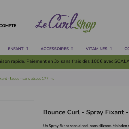
COMPTE
ENFANT
ACCESSOIRES
VITAMINES
C
aison rapide. Paiement en 3x
sans frais
dès 100€ avec SCAL
ixant - laque - sans alcool 177 ml
Bounce Curl - Spray Fixant 
Un Spray fixant sans alcool, sans silicone. Maintien