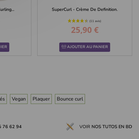
rling...
SuperCurl - Crème De Definition.
25,90 €
Prix
IER
AJOUTER AU PANIER
és
Vegan
Plaquer
Bounce curl
5 76 62 94
VOIR
NOS TUTOS EN BD