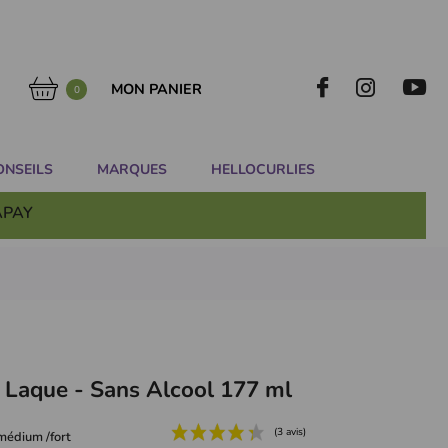
MON PANIER
0
ONSEILS
MARQUES
HELLOCURLIES
APAY
- Laque - Sans Alcool 177 ml
 médium /fort