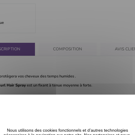
que
SCRIPTION
COMPOSITION
AVIS CLI
Il protègera vos cheveux des temps humides .
url Hair Spray
est un fixant à tenue moyenne à forte.
uille
d'Aloe véra
, d'extrait de racine de
Ginseng
, d'extrait de sauge et
ure tout en fortifiant vos cheveux.
bue la laque uniformément sur vos boucles.
Nous utilisons des cookies fonctionnels et d’autres technologies