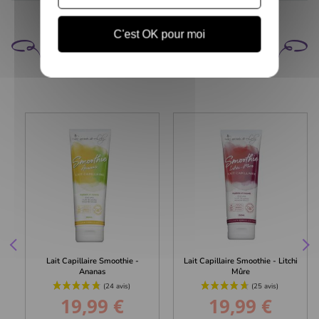
C'est OK pour moi
CELA POURRAIT VOUS
INTÉRESSER
Lait Capillaire Smoothie -
Lait Capillaire Smoothie - Litchi
Ananas
Mûre
19,99 €
19,99 €
Prix
Prix