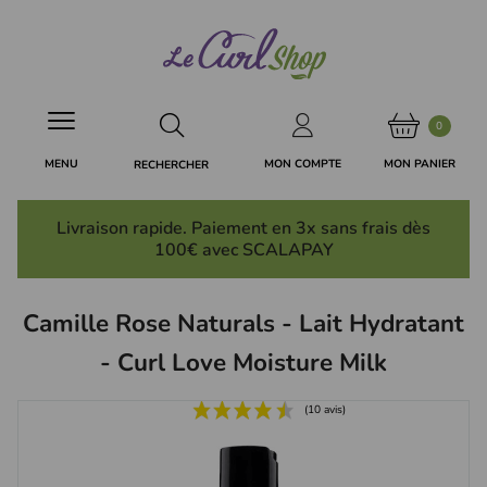
Panneau de gestion des cookies
0
MON PANIER
MON COMPTE
MENU
RECHERCHER
Livraison rapide. Paiement en 3x
sans frais
dès
100€ avec SCALAPAY
Camille Rose Naturals - Lait Hydratant
- Curl Love Moisture Milk
(10 avis)