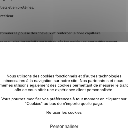
tiels et en protéines.
ntérieur.
 stimuler la pousse des cheveux et renforcer la fibre capillaire.
fibre capillaire, lorsqu'elle est hydrolysée les molécules sont suffisamment
parer et la renforcer. L’apport externe de kératine permet d'améliorer la
te protéine est particulièrement performante sur les cheveux abîmés et
insi à accroître votre masse capillaire.
 la cohésion des écailles et éviter les fourches, il fortifie et répare les
Nous utilisons des cookies fonctionnels et d’autres technologies
nécessaires à la navigation sur notre site. Nos partenaires et nous-
e et active la croissance des cheveux. Elle ralentit la chute des cheveux
mêmes utilisons également des cookies permettant de mesurer le trafi
afin de vous offrir une expérience client personnalisée.
adoucit, assouplit, et hydrate les cheveux.
Vous pourrez modifier vos préférences à tout moment en cliquant sur
 cicatrisantes qui apporte une nutrition intense
“Cookies” au bas de n'importe quelle page.
ollicules pileux afin de favoriser la croissance du cheveu, apaise le cuir
Refuser les cookies
s hydrolysées :
pour renforcer la fibre capillaire de l’intérieur
Personnaliser