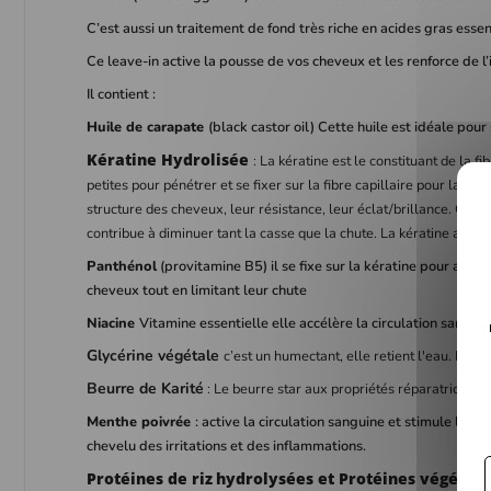
C’est aussi un traitement de fond très riche en acides gras essen
Ce leave-in active la pousse de vos cheveux et les renforce de l’i
Il contient :
Huile de carapate
(black castor oil) Cette huile est idéale pour
Kératine Hydrolisée
: La kératine est le constituant de la 
petites pour pénétrer et se fixer sur la fibre capillaire pour la ré
structure des cheveux, leur résistance, leur éclat/brillance. Cet
contribue à diminuer tant la casse que la chute. La kératine aide a
Panthénol
(provitamine B5) il se fixe sur la kératine pour assurer
cheveux tout en limitant leur chute
Niacine
Vitamine essentielle elle accélère la circulation sanguin
Glycérine
végétale
c’est un humectant, elle retient l'eau. Elle 
Beurre de Karité
: Le beurre star aux propriétés réparatrices et
Menthe poivrée
: active la circulation sanguine et stimule les f
chevelu des irritations et des inflammations.
Protéines de riz
hydrolysées et Protéines végétale