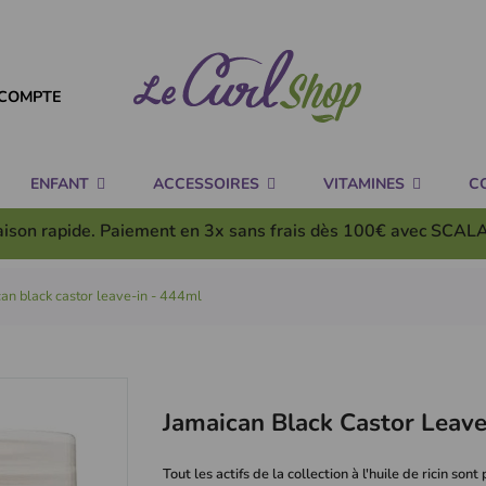
COMPTE
ENFANT
ACCESSOIRES
VITAMINES
C
aison rapide. Paiement en 3x
sans frais
dès 100€ avec SCAL
an black castor leave-in - 444ml
Jamaican Black Castor Leave
Tout les actifs de la collection à l'huile de ricin so