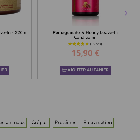
ve-In - 326ml
Pomegranate & Honey Leave-In
Conditioner
15,90 €
Prix
IER
AJOUTER AU PANIER
les animaux
Crépus
Protéines
En transition