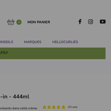
MON PANIER
0
ONSEILS
MARQUES
HELLOCURLIES
APAY
-in - 444ml
nt présents dans cette crème