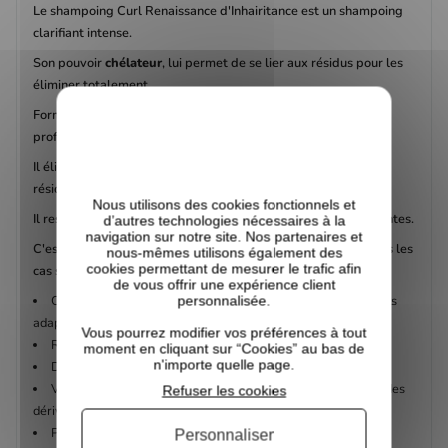
Le shampoing Curl Renaissance d'Inhairitance est un shampoing
clarifiant intense.
Son pouvoir
chélateur
, lui permet de se lier aux résidus pour les
éliminer totalement.
Formulé sans ingrédients agressifs, il purifie vos cheveux en
profondeur.
Il élimine les dépôts de chlore, d'eau salée, de minéraux et les
résidus de produits.
Nous utilisons des cookies fonctionnels et
Il restaure et rééquilibre vos cheveux, du cuir chevelu aux pointes.
d’autres technologies nécessaires à la
navigation sur notre site. Nos partenaires et
C'est un shampoing à effectuer en routine tous les 6 mois dans les
nous-mêmes utilisons également des
cookies permettant de mesurer le trafic afin
cas suivant::
de vous offrir une expérience client
personnalisée.
Cheveux chroniquement secs, malgré l'utilisation de produits
adaptés
Vous pourrez modifier vos préférences à tout
Routine capillaire qui ne donne plus les mêmes résultats
moment en cliquant sur “Cookies” au bas de
n'importe quelle page.
Démangeaisons, cuir chevelu sec ou pellicules
Votre routine inclut des produits contenant des silicones ou des
Refuser les cookies
dérivés de pétrole (petrolatum ect..)
Piscine ou mer
Personnaliser