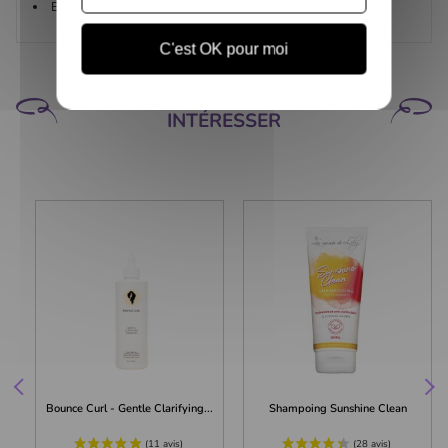
Eau très calcaire
C'est OK pour moi
CELA POURRAIT VOUS
INTÉRESSER
Bounce Curl - Gentle Clarifying...
Shampoing Sunshine Clean