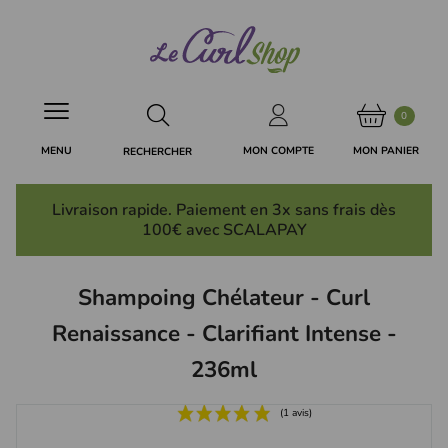
Panneau de gestion des cookies
0
MON PANIER
MON COMPTE
MENU
RECHERCHER
Livraison rapide. Paiement en 3x
sans frais
dès
100€ avec SCALAPAY
Shampoing Chélateur - Curl
Renaissance - Clarifiant Intense -
236ml